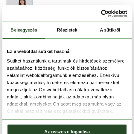
Beleegyezés
Részletek
A sütikről
Méret:
Mérettáblázat
XS
S
M
L
XL
Ez a weboldal sütiket használ
Sütiket használunk a tartalmak és hirdetések személyre
szabásához, közösségi funkciók biztosításához,
Kosárba teszem
valamint weboldalforgalmunk elemzéséhez. Ezenkívül
közösségi média-, hirdető- és elemező partnereinkkel
Melyik üzletben elérhető
|
Foglalás
megosztjuk az Ön weboldalhasználatra vonatkozó
adatait, akik kombinálhatják az adatokat más olyan
adatokkal, amelyeket Ön adott meg számukra vagy az
Ön által használt más szolgáltatásokból gyűjtöttek.
30 napos visszaküldés
1-2 munkanapos szállítás
Az összes elfogadása