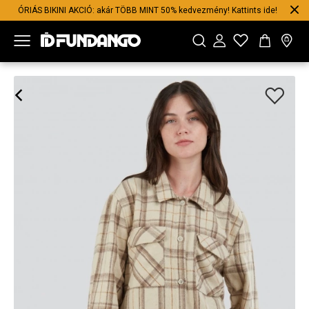
ÓRIÁS BIKINI AKCIÓ: akár TÖBB MINT 50% kedvezmény! Kattints ide!