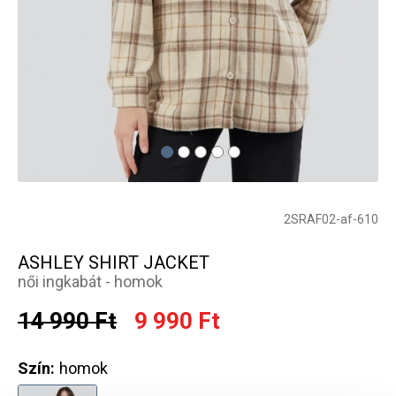
2SRAF02-af-610
ASHLEY SHIRT JACKET
női ingkabát - homok
14 990 Ft
9 990 Ft
Szín:
homok