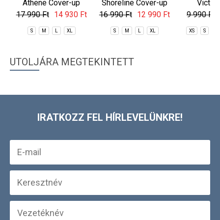
Athene Cover-up
Shoreline Cover-up
Victor
17 990 Ft
14 930 Ft
16 990 Ft
12 990 Ft
9 990 Ft
S
M
L
XL
S
M
L
XL
XS
S
M
UTOLJÁRA MEGTEKINTETT
IRATKOZZ FEL HÍRLEVELÜNKRE!