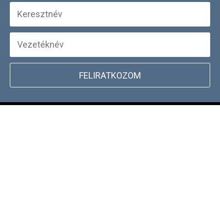
FELIRATKOZOM
+
WEBSHOP INFORMÁCIÓK
CSATLAKOZZ TÖRZSVÁSÁRLÓI
+
PROGRAMUNKHOZ
DOCKYARD ÜZLET KERESŐ