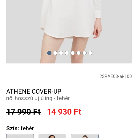
2SRAE03-ai-100
ATHENE COVER-UP
női hosszú ujjú ing - fehér
17 990 Ft
14 930 Ft
Szín:
fehér