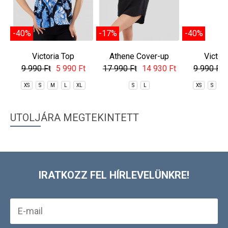
-40%
-17%
-40%
Victoria Top
Athene Cover-up
Victor
9 990 Ft
5 990 Ft
17 990 Ft
14 930 Ft
9 990 Ft
XS
S
M
L
XL
S
L
XS
S
M
UTOLJÁRA MEGTEKINTETT
IRATKOZZ FEL HÍRLEVELÜNKRE!