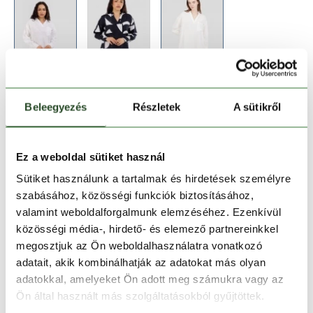
Beleegyezés
Részletek
A sütikről
Méret:
Mérettáblázat
Ez a weboldal sütiket használ
Sütiket használunk a tartalmak és hirdetések személyre
XS
szabásához, közösségi funkciók biztosításához,
valamint weboldalforgalmunk elemzéséhez. Ezenkívül
közösségi média-, hirdető- és elemező partnereinkkel
Kosárba teszem
megosztjuk az Ön weboldalhasználatra vonatkozó
adatait, akik kombinálhatják az adatokat más olyan
adatokkal, amelyeket Ön adott meg számukra vagy az
Melyik üzletben elérhető
|
Foglalás
Ön által használt más szolgáltatásokból gyűjtöttek.