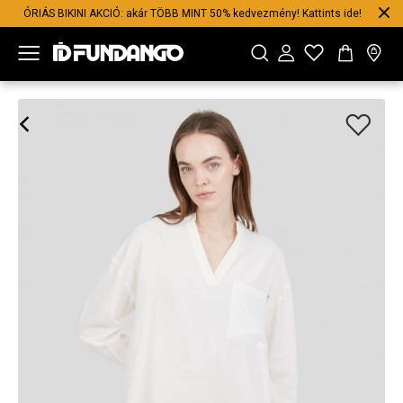
ÓRIÁS BIKINI AKCIÓ: akár TÖBB MINT 50% kedvezmény! Kattints ide!