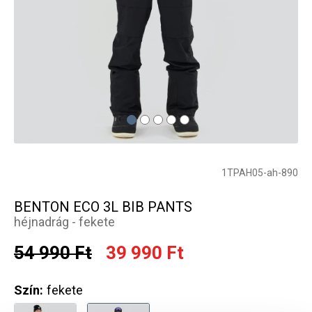
1TPAH05-ah-890
BENTON ECO 3L BIB PANTS
héjnadrág - fekete
54 990 Ft
39 990 Ft
Szín:
fekete