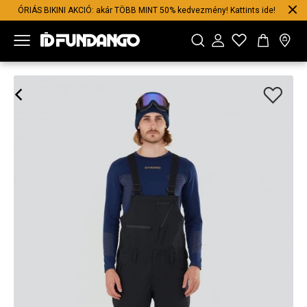
ÓRIÁS BIKINI AKCIÓ: akár TÖBB MINT 50% kedvezmény! Kattints ide!