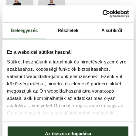
Beleegyezés
Részletek
A sütikről
Méret:
Mérettáblázat
XS
S
XL
Ez a weboldal sütiket használ
Sütiket használunk a tartalmak és hirdetések személyre
szabásához, közösségi funkciók biztosításához,
Kosárba teszem
valamint weboldalforgalmunk elemzéséhez. Ezenkívül
közösségi média-, hirdető- és elemező partnereinkkel
Melyik üzletben elérhető
|
Foglalás
megosztjuk az Ön weboldalhasználatra vonatkozó
adatait, akik kombinálhatják az adatokat más olyan
adatokkal, amelyeket Ön adott meg számukra vagy az
Ön által használt más szolgáltatásokból gyűjtöttek.
30 napos visszaküldés
1-2 munkanapos szállítás
Az összes elfogadása