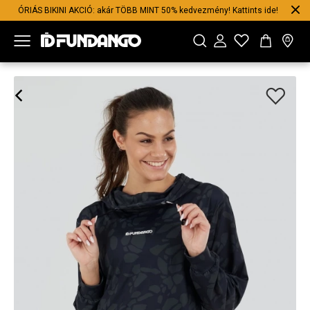
ÓRIÁS BIKINI AKCIÓ: akár TÖBB MINT 50% kedvezmény! Kattints ide!