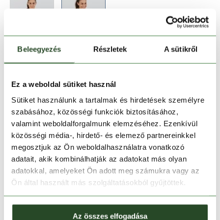
Beleegyezés
Részletek
A sütikről
Méret:
Mérettáblázat
XS
L
XL
Ez a weboldal sütiket használ
Sütiket használunk a tartalmak és hirdetések személyre
szabásához, közösségi funkciók biztosításához,
Kosárba teszem
valamint weboldalforgalmunk elemzéséhez. Ezenkívül
közösségi média-, hirdető- és elemező partnereinkkel
Melyik üzletben elérhető
|
Foglalás
megosztjuk az Ön weboldalhasználatra vonatkozó
adatait, akik kombinálhatják az adatokat más olyan
adatokkal, amelyeket Ön adott meg számukra vagy az
Ön által használt más szolgáltatásokból gyűjtöttek.
30 napos visszaküldés
1-2 munkanapos szállítás
Az összes elfogadása