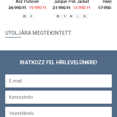
Aliz Pullover
Juniper Pile Jacket
Haley 
Sweat
26 990 Ft
19 990 Ft
21 990 Ft
14 990 Ft
17 990 Ft
XS
S
XS
S
M
L
XL
X
UTOLJÁRA MEGTEKINTETT
IRATKOZZ FEL HÍRLEVELÜNKRE!