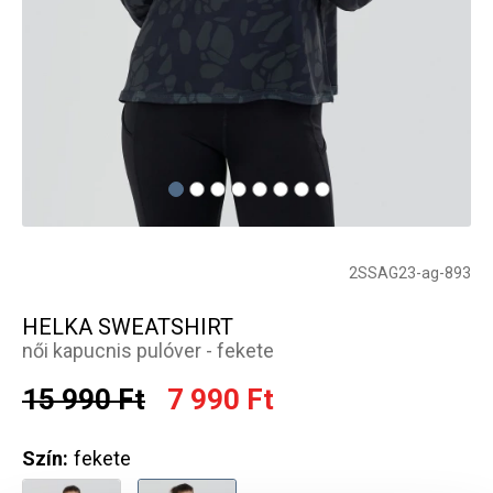
2SSAG23-ag-893
HELKA SWEATSHIRT
női kapucnis pulóver - fekete
15 990 Ft
7 990 Ft
Szín:
fekete