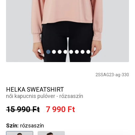
2SSAG23-ag-330
HELKA SWEATSHIRT
női kapucnis pulóver - rózsaszín
15 990 Ft
7 990 Ft
Szín:
rózsaszín