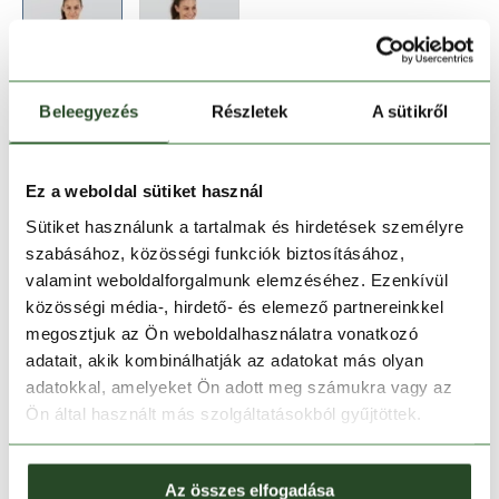
Beleegyezés
Részletek
A sütikről
Méret:
Mérettáblázat
XS
S
M
L
XL
Ez a weboldal sütiket használ
Sütiket használunk a tartalmak és hirdetések személyre
szabásához, közösségi funkciók biztosításához,
Kosárba teszem
valamint weboldalforgalmunk elemzéséhez. Ezenkívül
közösségi média-, hirdető- és elemező partnereinkkel
Melyik üzletben elérhető
|
Foglalás
megosztjuk az Ön weboldalhasználatra vonatkozó
adatait, akik kombinálhatják az adatokat más olyan
adatokkal, amelyeket Ön adott meg számukra vagy az
Ön által használt más szolgáltatásokból gyűjtöttek.
30 napos visszaküldés
1-2 munkanapos szállítás
Az összes elfogadása