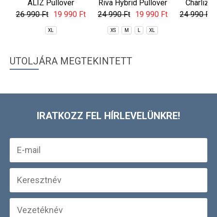
ALIZ Pullover
Riva Hybrid Pullover
Charlize 
26 990 Ft
19 990 Ft
24 990 Ft
19 990 Ft
24 990 Ft
XL
XS
M
L
XL
X
UTOLJÁRA MEGTEKINTETT
IRATKOZZ FEL HÍRLEVELÜNKRE!