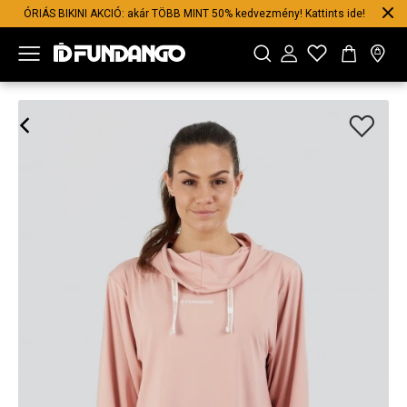
ÓRIÁS BIKINI AKCIÓ: akár TÖBB MINT 50% kedvezmény! Kattints ide!