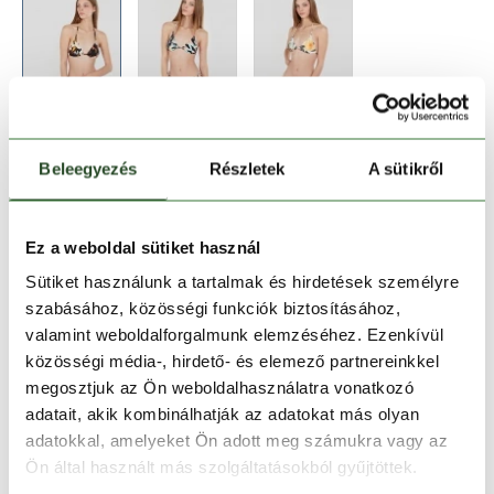
Beleegyezés
Részletek
A sütikről
Méret:
Mérettáblázat
Ez a weboldal sütiket használ
Sütiket használunk a tartalmak és hirdetések személyre
XS
S
M
L
XL
szabásához, közösségi funkciók biztosításához,
valamint weboldalforgalmunk elemzéséhez. Ezenkívül
közösségi média-, hirdető- és elemező partnereinkkel
Kosárba teszem
megosztjuk az Ön weboldalhasználatra vonatkozó
adatait, akik kombinálhatják az adatokat más olyan
adatokkal, amelyeket Ön adott meg számukra vagy az
Melyik üzletben elérhető
|
Foglalás
Ön által használt más szolgáltatásokból gyűjtöttek.