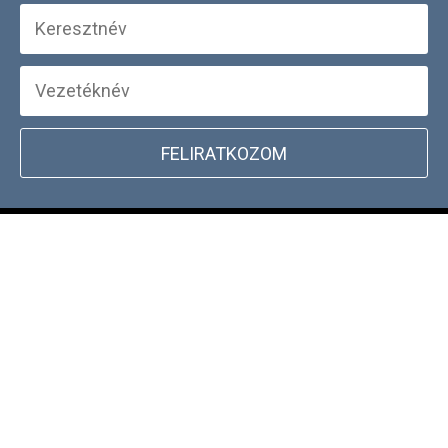
FELIRATKOZOM
+
WEBSHOP INFORMÁCIÓK
CSATLAKOZZ TÖRZSVÁSÁRLÓI
+
PROGRAMUNKHOZ
DOCKYARD ÜZLET KERESŐ