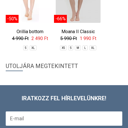
-50%
-66%
-44%
Orillia bottom
Moana II Classic
Lorida Cla
Bottom
4 990 Ft
2 490 Ft
5 990 Ft
1 990 Ft
8 990 Ft
S
XL
XS
S
M
L
XL
XS
S
UTOLJÁRA MEGTEKINTETT
IRATKOZZ FEL HÍRLEVELÜNKRE!