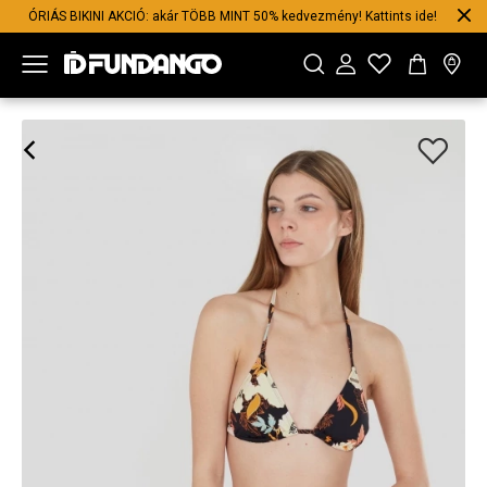
ÓRIÁS BIKINI AKCIÓ: akár TÖBB MINT 50% kedvezmény! Kattints ide!