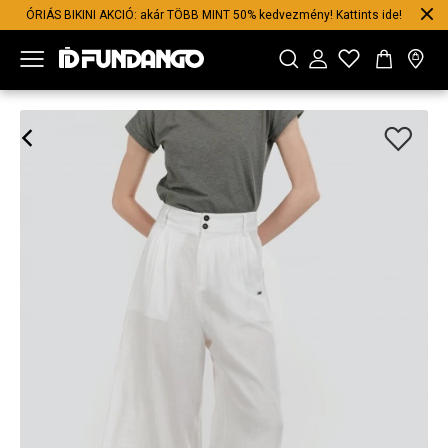
ÓRIÁS BIKINI AKCIÓ: akár TÖBB MINT 50% kedvezmény! Kattints ide!