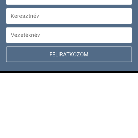
FELIRATKOZOM
+
WEBSHOP INFORMÁCIÓK
CSATLAKOZZ TÖRZSVÁSÁRLÓI
+
PROGRAMUNKHOZ
DOCKYARD ÜZLET KERESŐ