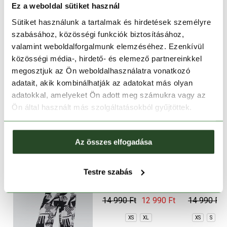
Ez a weboldal sütiket használ
Sütiket használunk a tartalmak és hirdetések személyre
30 napos visszaküldés
szabásához, közösségi funkciók biztosításához,
valamint weboldalforgalmunk elemzéséhez. Ezenkívül
1-2 munkanapos szállítás
közösségi média-, hirdető- és elemező partnereinkkel
megosztjuk az Ön weboldalhasználatra vonatkozó
TERMÉKLEÍRÁS
adatait, akik kombinálhatják az adatokat más olyan
adatokkal, amelyeket Ön adott meg számukra vagy az
TERMÉK RÉSZLETEK
Ön által használt más szolgáltatásokból gyűjtöttek.
HASONLÓ TERMÉKEK
Az összes elfogadása
Testre szabás