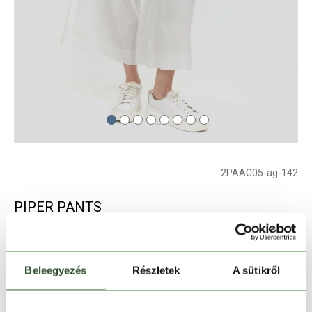
2PAAG05-ag-142
PIPER PANTS
női hosszú nadrág - fehér
Beleegyezés
Részletek
A sütikről
Szín:
fehér
Elfogyott