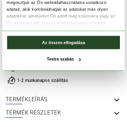
megosztjuk az Ön weboldalhasználatra vonatkozó
XS
S
M
L
XL
adatait, akik kombinálhatják az adatokat más olyan
adatokkal, amelyeket Ön adott meg számukra vagy az
Ön által használt más szolgáltatásokból gyűjtöttek.
Kosárba teszem
Az összes elfogadása
Melyik üzletben elérhető
|
Foglalás
Testre szabás
30 napos visszaküldés
1-2 munkanapos szállítás
TERMÉKLEÍRÁS
TERMÉK RÉSZLETEK