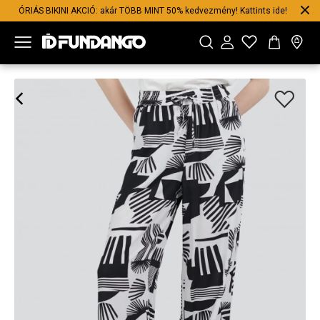
ÓRIÁS BIKINI AKCIÓ: akár TÖBB MINT 50% kedvezmény! Kattints ide!