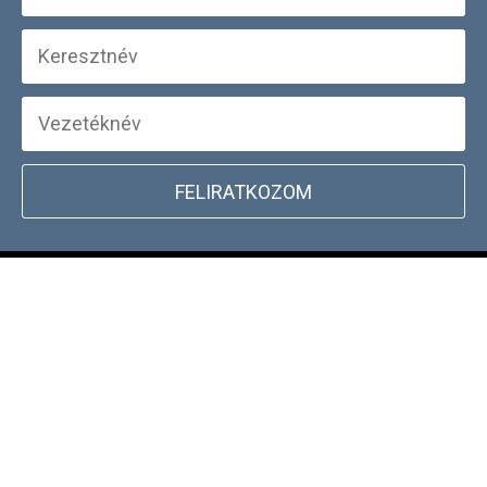
FELIRATKOZOM
+
WEBSHOP INFORMÁCIÓK
CSATLAKOZZ TÖRZSVÁSÁRLÓI
+
PROGRAMUNKHOZ
DOCKYARD ÜZLET KERESŐ