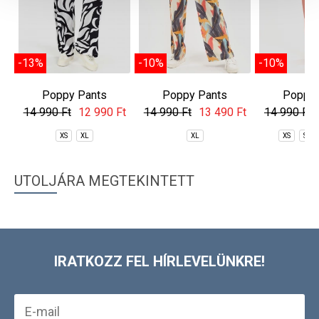
-13%
-10%
-10%
Poppy Pants
Poppy Pants
Poppy 
14 990 Ft
12 990 Ft
14 990 Ft
13 490 Ft
14 990 Ft
XS
XL
XL
XS
S
UTOLJÁRA MEGTEKINTETT
IRATKOZZ FEL HÍRLEVELÜNKRE!