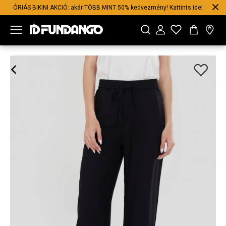
ÓRIÁS BIKINI AKCIÓ: akár TÖBB MINT 50% kedvezmény! Kattints ide!