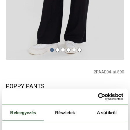
2PAAE04-ai-890
POPPY PANTS
női hosszú nadrág - fekete
Beleegyezés
Részletek
A sütikről
Szín:
fekete
Elfogyott