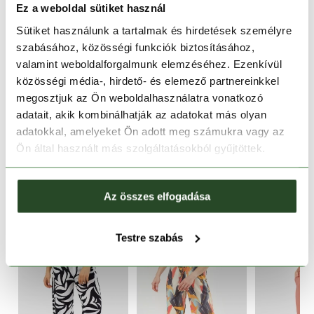
Ez a weboldal sütiket használ
Sütiket használunk a tartalmak és hirdetések személyre
30 napos visszaküldés
szabásához, közösségi funkciók biztosításához,
valamint weboldalforgalmunk elemzéséhez. Ezenkívül
1-2 munkanapos szállítás
közösségi média-, hirdető- és elemező partnereinkkel
megosztjuk az Ön weboldalhasználatra vonatkozó
TERMÉKLEÍRÁS
adatait, akik kombinálhatják az adatokat más olyan
adatokkal, amelyeket Ön adott meg számukra vagy az
TERMÉK RÉSZLETEK
Ön által használt más szolgáltatásokból gyűjtöttek.
HASONLÓ TERMÉKEK
Az összes elfogadása
Testre szabás