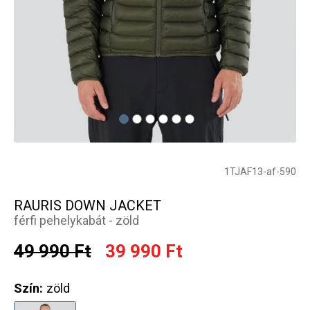
1TJAF13-af-590
RAURIS DOWN JACKET
férfi pehelykabát - zöld
49 990 Ft
39 990 Ft
Szín:
zöld