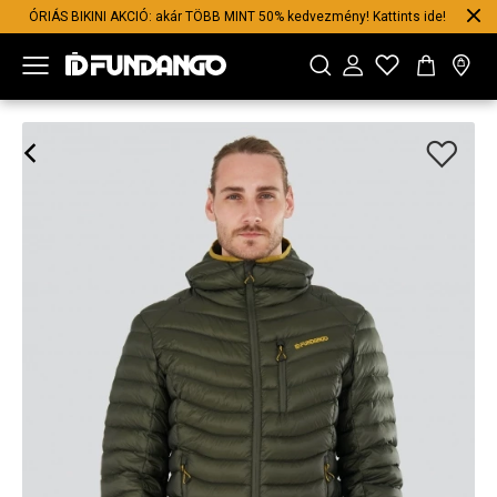
ÓRIÁS BIKINI AKCIÓ: akár TÖBB MINT 50% kedvezmény! Kattints ide!