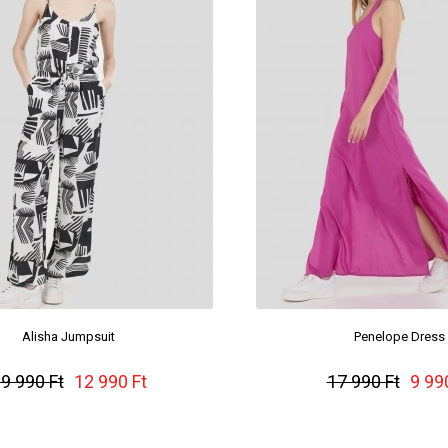
Alisha Jumpsuit
Penelope Dress
9 990 Ft
12 990 Ft
17 990 Ft
9 99