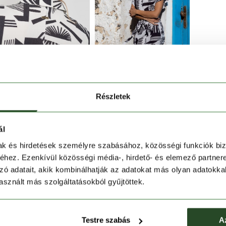
Részletek
ál
sikkesen élvezheted a forró nyári napokat!
mak és hirdetések személyre szabásához, közösségi funkciók biz
hez. Ezenkívül közösségi média-, hirdető- és elemező partner
zó adatait, akik kombinálhatják az adatokat más olyan adatokka
sznált más szolgáltatásokból gyűjtöttek.
ú alkaton hihetetlenül nőiesen mutat.
szabhatod az overált.
Testre szabás
A