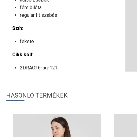
fém biléta
regular fit szabás
Szín:
fekete
Cikk kód:
2DRAG16-ag-121
HASONLÓ TERMÉKEK