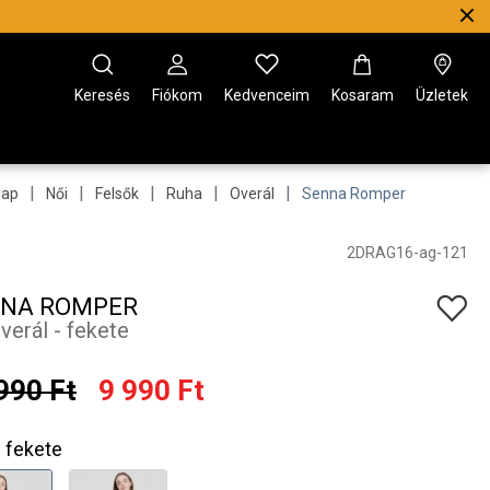
Keresés
Fiókom
Kedvenceim
Kosaram
Üzletek
|
|
|
|
|
lap
Női
Felsők
Ruha
Overál
Senna Romper
2DRAG16-ag-121
NA ROMPER
overál - fekete
990 Ft
9 990 Ft
fekete