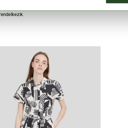
kellemes viseletet biztosít a legforróbb nyári
rendelkezik.