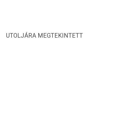
UTOLJÁRA MEGTEKINTETT
IRATKOZZ FEL HÍRLEVELÜNKRE!