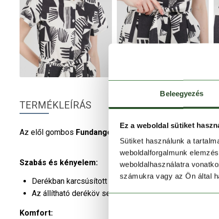
Beleegyezés
TERMÉKLEÍRÁS
Ez a weboldal sütiket haszn
Az elől gombos
Fundango
Senna Romper
női
overálban 
Sütiket használunk a tartal
weboldalforgalmunk elemzésé
Szabás és kényelem:
weboldalhasználatra vonatko
számukra vagy az Ön által ha
Derékban karcsúsított Regular Fit szabása minden típus
Az állítható deréköv segítségével teljesen személyre 
Komfort: