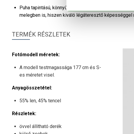
Puha tapintású, könnyű, jól szellőző lenvászon anyaga 
melegben is, hiszen kiváló légáteresztő képességgel 
TERMÉK RÉSZLETEK
Fotómodell méretek:
A modell testmagassága 177 cm és S-
es méretet visel.
Anyagösszetétel:
55% len, 45% tencel
Részletek:
övvel állítható derék
külső zsebek