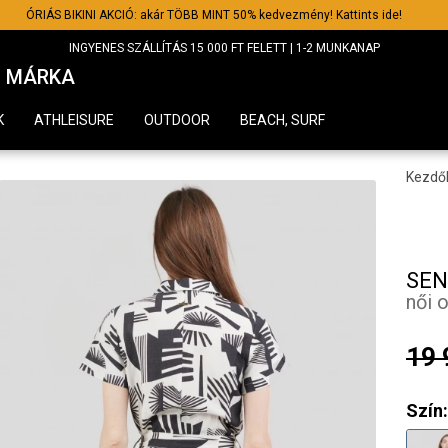
ÓRIÁS BIKINI AKCIÓ: akár TÖBB MINT 50% kedvezmény! Kattints ide!
INGYENES SZÁLLÍTÁS 15 000 FT FELETT | 1-2 MUNKANAP
MÁRKA
K
ATHLEISURE
OUTDOOR
BEACH, SURF
Kezdő
SEN
női 
19 
Szín: