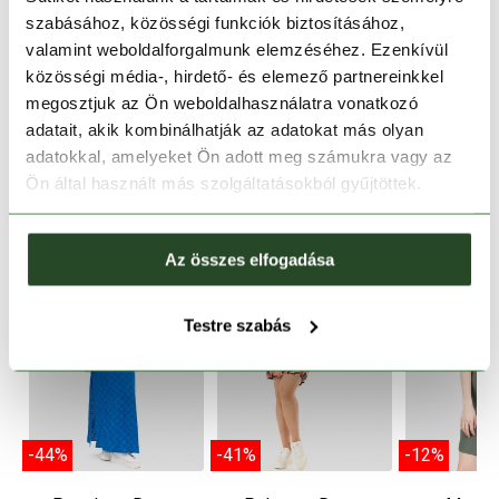
szabásához, közösségi funkciók biztosításához,
TERMÉKLEÍRÁS
valamint weboldalforgalmunk elemzéséhez. Ezenkívül
közösségi média-, hirdető- és elemező partnereinkkel
TERMÉK RÉSZLETEK
megosztjuk az Ön weboldalhasználatra vonatkozó
adatait, akik kombinálhatják az adatokat más olyan
adatokkal, amelyeket Ön adott meg számukra vagy az
HASONLÓ TERMÉKEK
Ön által használt más szolgáltatásokból gyűjtöttek.
Az összes elfogadása
Testre szabás
-44%
-41%
-12%