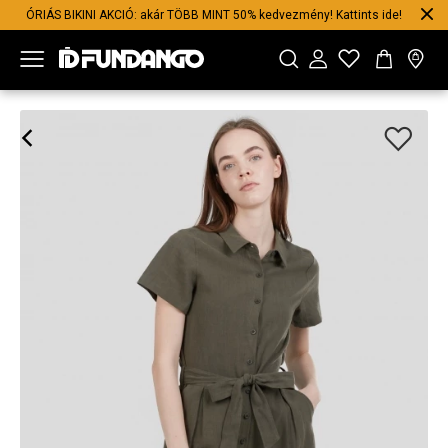
ÓRIÁS BIKINI AKCIÓ: akár TÖBB MINT 50% kedvezmény! Kattints ide!