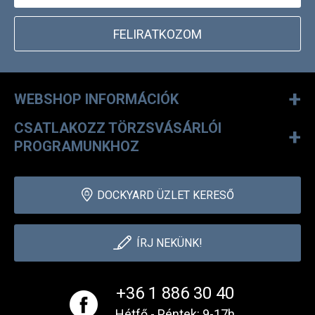
FELIRATKOZOM
+
WEBSHOP INFORMÁCIÓK
CSATLAKOZZ TÖRZSVÁSÁRLÓI
+
PROGRAMUNKHOZ
DOCKYARD ÜZLET KERESŐ
ÍRJ NEKÜNK!
+36 1 886 30 40
Hétfő - Péntek: 9-17h