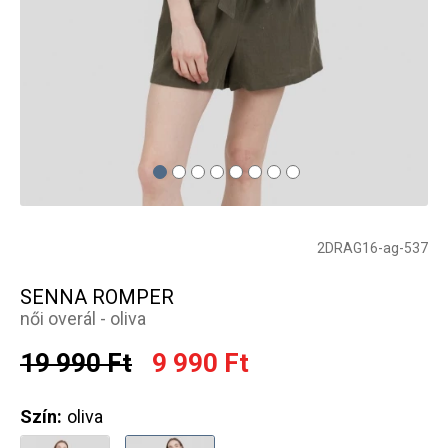
2DRAG16-ag-537
SENNA ROMPER
női overál - oliva
19 990 Ft
9 990 Ft
Szín:
oliva