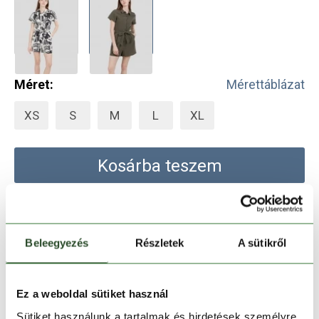
Méret:
Mérettáblázat
XS
S
M
L
XL
Kosárba teszem
Melyik üzletben elérhető
|
Foglalás
Beleegyezés
Részletek
A sütikről
30 napos visszaküldés
Ez a weboldal sütiket használ
1-2 munkanapos szállítás
Sütiket használunk a tartalmak és hirdetések személyre