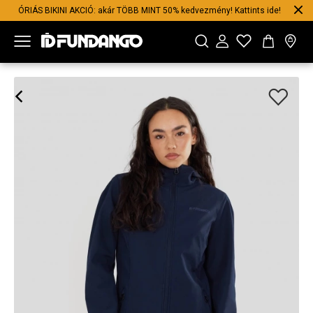
ÓRIÁS BIKINI AKCIÓ: akár TÖBB MINT 50% kedvezmény! Kattints ide!