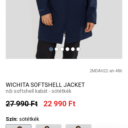
2MDAH22-ah-486
WICHITA SOFTSHELL JACKET
női softshell kabát - sötétkék
27 990 Ft
22 990 Ft
Szín:
sötétkék