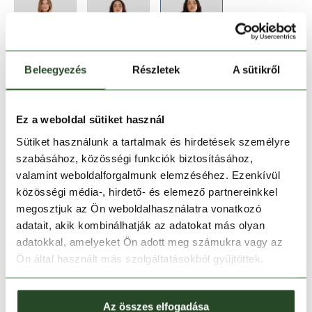
Beleegyezés
Részletek
A sütikről
Méret:
Mérettáblázat
S
Ez a weboldal sütiket használ
Sütiket használunk a tartalmak és hirdetések személyre
szabásához, közösségi funkciók biztosításához,
Kosárba teszem
valamint weboldalforgalmunk elemzéséhez. Ezenkívül
közösségi média-, hirdető- és elemező partnereinkkel
Melyik üzletben elérhető
|
Foglalás
megosztjuk az Ön weboldalhasználatra vonatkozó
adatait, akik kombinálhatják az adatokat más olyan
adatokkal, amelyeket Ön adott meg számukra vagy az
Ön által használt más szolgáltatásokból gyűjtöttek.
30 napos visszaküldés
1-2 munkanapos szállítás
Az összes elfogadása