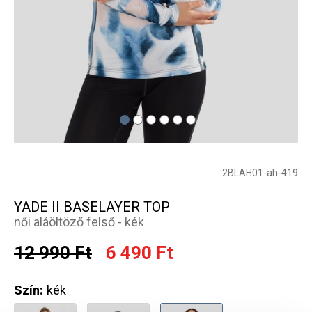
2BLAH01-ah-419
YADE II BASELAYER TOP
női aláöltöző felső - kék
12 990 Ft
6 490 Ft
Szín:
kék