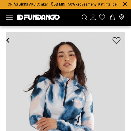
ÓRIÁS BIKINI AKCIÓ: akár TÖBB MINT 50% kedvezmény! Kattints ide!