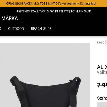
ÓRIÁS BIKINI AKCIÓ: akár TÖBB MINT 50% kedvezmény! Kattints ide!
INGYENES SZÁLLÍTÁS 15 000 FT FELETT | 1-2 MUNKANAP
MÁRKA
K
OUTDOOR
BEACH, SURF
Kezdő
ALI
vállt
7 9
Szín: