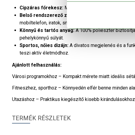
Cipzáras főrekesz:
Megbízható záródás, amely védel
Belső rendszerező zseb:
Praktikus elrendezés, amel
mobiltelefon, iratok, smink – rendszerezését.
Könnyű és tartós anyag:
A 100% poliészter biztosítj
pehelykönnyű súlyát.
Sportos, nőies dizájn:
A divatos megjelenés és a funkc
teszi aktív életmódhoz.
Ajánlott felhasználás:
Városi programokhoz – Kompakt mérete miatt ideális sét
Fitneszhez, sporthoz – Könnyedén elfér benne minden alapf
Utazáshoz – Praktikus kiegészítő kisebb kirándulásokho
TERMÉK RÉSZLETEK