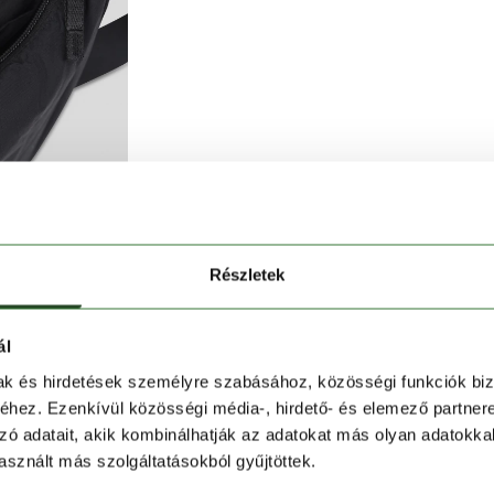
Részletek
ál
áska
kompakt, mégis jól rendszerezhető társ a pörgős
mak és hirdetések személyre szabásához, közösségi funkciók biz
inek köszönhetően nemcsak funkcionális, de stílusos
hez. Ezenkívül közösségi média-, hirdető- és elemező partner
zó adatait, akik kombinálhatják az adatokat más olyan adatokka
sznált más szolgáltatásokból gyűjtöttek.