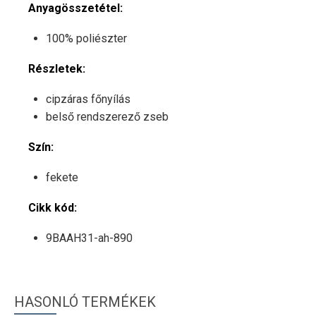
Anyagösszetétel:
100% poliészter
Részletek:
cipzáras főnyílás
belső rendszerező zseb
Szín:
fekete
Cikk kód:
9BAAH31-ah-890
HASONLÓ TERMÉKEK