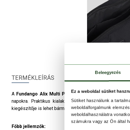
Beleegyezés
TERMÉKLEÍRÁS
Ez a weboldal sütiket haszn
A
Fundango
Alix Multi Purpose Active Bag
női
vállt
Sütiket használunk a tartal
napokra. Praktikus kialakításának és divatos részlete
weboldalforgalmunk elemzésé
kiegészítője is lehet bármelyik hétköznapi szettnek.
weboldalhasználatra vonatko
számukra vagy az Ön által ha
Főbb jellemzők: