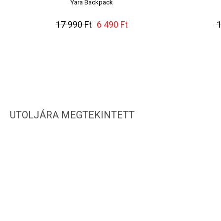
Yara Backpack
17 990 Ft
6 490 Ft
1
UTOLJÁRA MEGTEKINTETT
IRATKOZZ FEL HÍRLEVELÜNKRE!