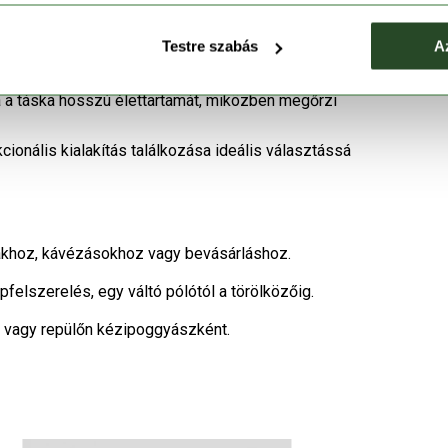
met nyújt az értékek számára a mindennapok során.
Testre szabás
A
y megkönnyíti a mindennapi tárgyak – például
a a táska hosszú élettartamát, miközben megőrzi
ionális kialakítás találkozása ideális választássá
ákhoz, kávézásokhoz vagy bevásárláshoz.
elszerelés, egy váltó pólótól a törölközőig.
z vagy repülőn kézipoggyászként.