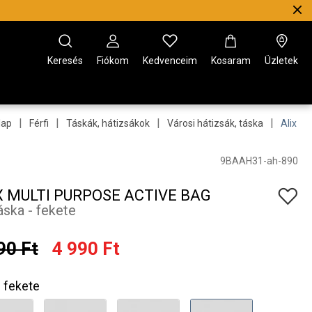
Keresés
Fiókom
Kedvenceim
Kosaram
Üzletek
|
|
|
|
lap
Férfi
Táskák, hátizsákok
Városi hátizsák, táska
Alix Mu
9BAAH31-ah-890
X MULTI PURPOSE ACTIVE BAG
áska - fekete
90 Ft
4 990 Ft
fekete