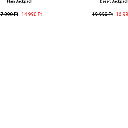
Plain Backpack
Desert Backpac
7 990 Ft
14 990 Ft
19 990 Ft
16 99