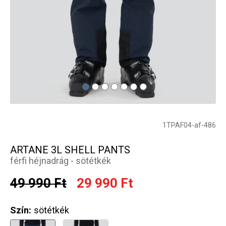
1TPAF04-af-486
ARTANE 3L SHELL PANTS
férfi héjnadrág - sötétkék
49 990 Ft
29 990 Ft
Szín:
sötétkék