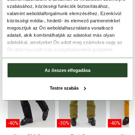
szabásához, közösségi funkciók biztosításához,
TERMÉKLEÍRÁS
valamint weboldalforgalmunk elemzéséhez. Ezenkívül
közösségi média-, hirdető- és elemező partnereinkkel
TERMÉK RÉSZLETEK
megosztjuk az Ön weboldalhasználatra vonatkozó
adatait, akik kombinálhatják az adatokat más olyan
adatokkal, amelyeket Ön adott meg számukra vagy az
HASONLÓ TERMÉKEK
Ön által használt más szolgáltatásokból gyűjtöttek.
Az összes elfogadása
Testre szabás
-40%
-30%
-40%