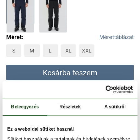
Méret:
Mérettáblázat
S
M
L
XL
XXL
Kosárba teszem
Melyik üzletben elérhető
|
Foglalás
Beleegyezés
Részletek
A sütikről
30 napos visszaküldés
Ez a weboldal sütiket használ
1-2 munkanapos szállítás
Sütiket használunk a tartalmak és hirdetések személyre