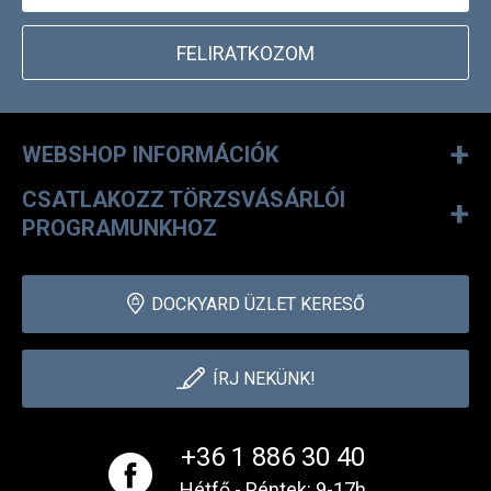
FELIRATKOZOM
+
WEBSHOP INFORMÁCIÓK
CSATLAKOZZ TÖRZSVÁSÁRLÓI
+
PROGRAMUNKHOZ
DOCKYARD ÜZLET KERESŐ
ÍRJ NEKÜNK!
+36 1 886 30 40
Hétfő - Péntek: 9-17h