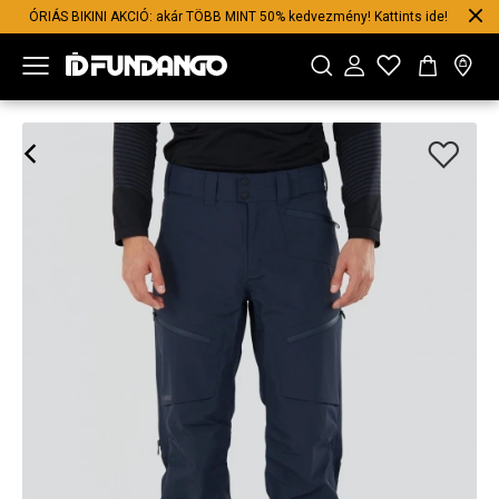
ÓRIÁS BIKINI AKCIÓ: akár TÖBB MINT 50% kedvezmény! Kattints ide!