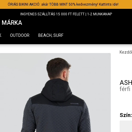
ÓRIÁS BIKINI AKCIÓ: akár TÖBB MINT 50% kedvezmény! Kattints ide!
INGYENES SZÁLLÍTÁS 15 000 FT FELETT | 1-2 MUNKANAP
MÁRKA
K
OUTDOOR
BEACH, SURF
Kezdő
ASH
férfi
Szín: