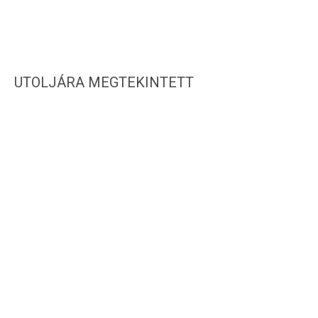
UTOLJÁRA MEGTEKINTETT
IRATKOZZ FEL HÍRLEVELÜNKRE!