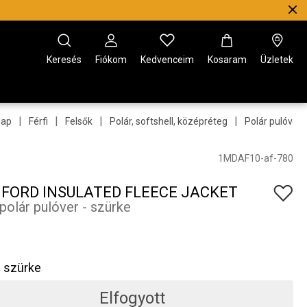
Keresés
Fiókom
Kedvenceim
Kosaram
Üzletek
|
|
|
|
lap
Férfi
Felsők
Polár, softshell, középréteg
Polár pulóver
1MDAF10-af-780
FORD INSULATED FLEECE JACKET
 polár pulóver - szürke
szürke
Elfogyott