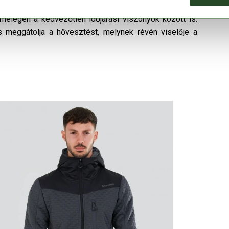
lletve megakadályozva az ujjak felgyűrődését. Nagyon
melegen a kedvezőtlen időjárási viszonyok között is:
s meggátolja a hővesztést, melynek révén viselője a