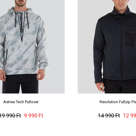
Astrea Tech Pullover
Revolution Fullzip F
19 990 Ft
9 990 Ft
14 990 Ft
12 99