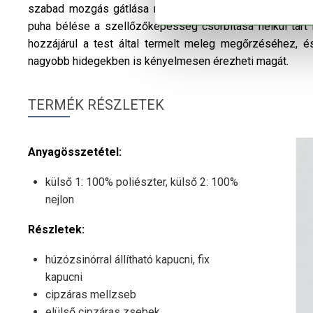
szabad mozgás gátlása nélkül tartva melegen azokat, i
puha bélése a szellőzőképesség csorbítása nélkül tart 
hozzájárul a test által termelt meleg megőrzéséhez, é
nagyobb hidegekben is kényelmesen érezheti magát.
TERMÉK RÉSZLETEK
Anyagösszetétel:
külső 1: 100% poliészter, külső 2: 100%
nejlon
Részletek:
húzózsinórral állítható kapucni, fix
kapucni
cipzáras mellzseb
elülső cipzáras zsebek