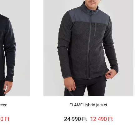
leece
FLAME Hybrid jacket
0 Ft
24 990 Ft
12 490 Ft