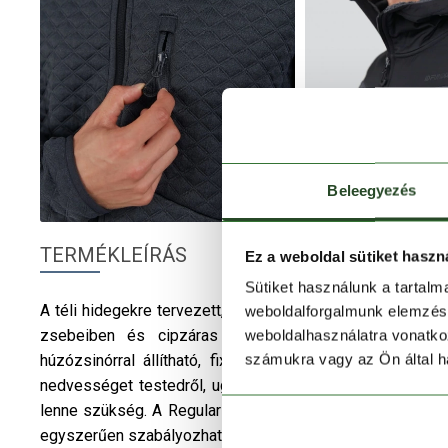
Beleegyezés
TERMÉKLEÍRÁS
Ez a weboldal sütiket haszn
Sütiket használunk a tartal
A téli hidegekre tervezett, bélelt
Fundango
Ashford Ins
weboldalforgalmunk elemzésé
zsebeiben és cipzáras mellzsebében kényelmesen e
weboldalhasználatra vonatko
számukra vagy az Ön által ha
húzózsinórral állítható, fix kapucni pedig megvédenek 
nedvességet testedről, ugyanakkor megőrzi annak hőjét,
lenne szükség. A Regular Fit szabás felel maximális mo
egyszerűen szabályozhatod hőleadásod, a felső elasztiku