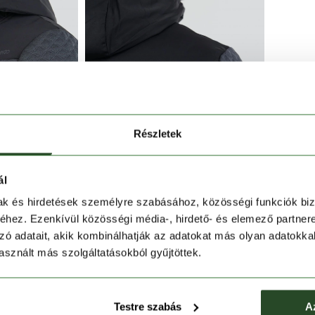
Részletek
ál
mak és hirdetések személyre szabásához, közösségi funkciók biz
ulated Fleece Jacket
férfi
polár felső cipzáras külső
hez. Ezenkívül közösségi média-, hirdető- és elemező partner
lférnek értékeid, az elasztikus szegélyek és a
zó adatait, akik kombinálhatják az adatokat más olyan adatokka
sznált más szolgáltatásokból gyűjtöttek.
a hideg széltől. A felső technikai anyaga elvezeti a
 és melegen tart anélkül, hogy súlyos plusz rétegekre
zgásszabadságodért. A cipzáras főnyílás segítségével
s mandzsettái pedig precízen illeszkednek kezeidre, a
Testre szabás
A