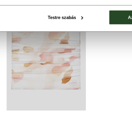
Testre szabás
A