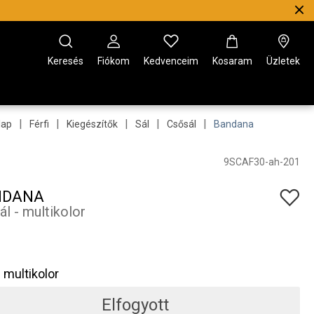
Keresés
Fiókom
Kedvenceim
Kosaram
Üzletek
|
|
|
|
|
lap
Férfi
Kiegészítők
Sál
Csősál
Bandana
9SCAF30-ah-201
NDANA
ál - multikolor
multikolor
Elfogyott