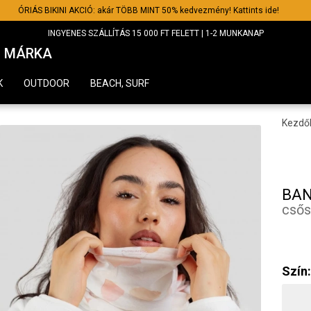
ÓRIÁS BIKINI AKCIÓ: akár TÖBB MINT 50% kedvezmény! Kattints ide!
INGYENES SZÁLLÍTÁS 15 000 FT FELETT | 1-2 MUNKANAP
MÁRKA
K
OUTDOOR
BEACH, SURF
Kezdő
BA
csős
Szín: