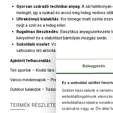
Gyorsan száradó technikai anyag:
A sál hatékonyan 
melegét, így a nyakad és arcod még hideg, nedves id
Ultrakönnyű kialakítás:
Kis tömege miatt szinte észr
nyújt a szél és a hideg ellen.
Rugalmas illeszkedés:
Elasztikus anyagszerkezete tö
kényelmet és a stabilitást bármilyen mozgás során.
Sokoldalú viselet:
Viselhető sálként, arcmaszkként, fe
változatos téli aktivitásokhoz.
Ajánlott felhasználás:
Beleegyezés
Téli sportok – Kiváló társ síeléshez, snowboardhoz vagy 
Városi mindennapok – Praktikus és stílusos védelmet nyúj
Ez a weboldal sütiket haszn
Outdoor kalandok – Túrázáshoz, kerékpározáshoz vagy bárm
Sütiket használunk a tartal
weboldalforgalmunk elemzésé
weboldalhasználatra vonatko
TERMÉK RÉSZLETEK
számukra vagy az Ön által ha