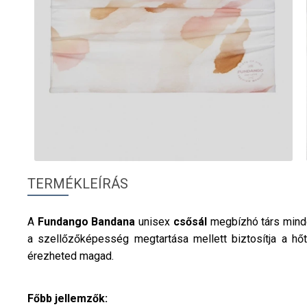
TERMÉKLEÍRÁS
A
Fundango
Bandana
unisex
csősál
megbízhó társ minde
a szellőzőképesség megtartása mellett biztosítja a hőt
érezheted magad.
Főbb jellemzők: