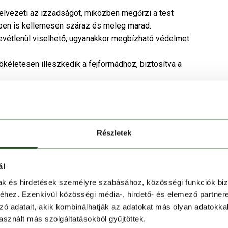
elvezeti az izzadságot, miközben megőrzi a test
őben is kellemesen száraz és meleg marad.
evétlenül viselhető, ugyanakkor megbízható védelmet
kéletesen illeszkedik a fejformádhoz, biztosítva a
jpántként vagy sapkaként is – ideális választás a
Részletek
korcsolyázáshoz.
t a hideg időben.
ál
ilyen szabadtéri sporthoz is ideális.
mak és hirdetések személyre szabásához, közösségi funkciók biz
hez. Ezenkívül közösségi média-, hirdető- és elemező partner
zó adatait, akik kombinálhatják az adatokat más olyan adatokka
sznált más szolgáltatásokból gyűjtöttek.