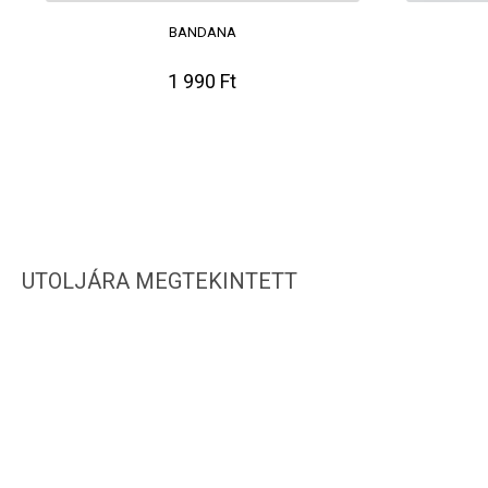
BANDANA
1 990 Ft
UTOLJÁRA MEGTEKINTETT
IRATKOZZ FEL HÍRLEVELÜNKRE!