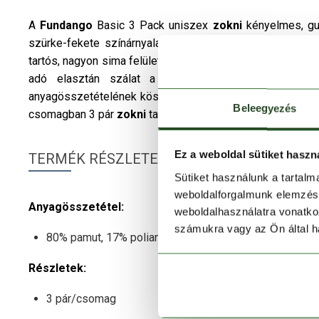
A
Fundango
Basic 3 Pack uniszex
zokni
kényelmes, gu
szürke-fekete színárnyalatával a hétköznapok alapdara
tartós, nagyon sima felületű anyagot hoz létre, ezért a
zo
adó elasztán szálat a
zokni
részeibe egyenlő sű
anyagösszetételének köszönhetően magas fokú komfortér
Beleegyezés
csomagban 3 pár
zokni
található.
Ez a weboldal sütiket haszn
TERMÉK RÉSZLETEK
Sütiket használunk a tartal
weboldalforgalmunk elemzésé
Anyagösszetétel:
weboldalhasználatra vonatko
számukra vagy az Ön által ha
80% pamut, 17% poliamid, 3% elasztán
Részletek:
3 pár/csomag