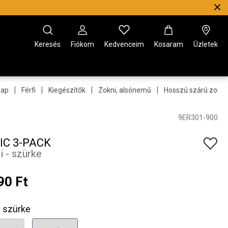
Keresés
Fiókom
Kedvenceim
Kosaram
Üzletek
|
|
|
|
lap
Férfi
Kiegészítők
Zokni, alsónemű
Hosszú szárú zokni
9ER301-900
IC 3-PACK
i - szürke
90 Ft
szürke