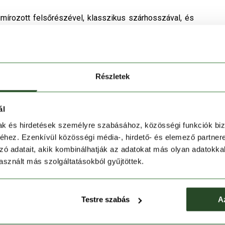
mírozott felsőrészével, klasszikus szárhosszával, és
bja lesz. A pamut és a poliamid kombináció rendkívül
kni
jól mosható. A kiváló formatartást és rugalmasságot
rűséggel kötik bele. Puha, könnyű, jól szellőző
zetet nyújt akár egész napos használat közben is. A
Részletek
ál
mak és hirdetések személyre szabásához, közösségi funkciók biz
hez. Ezenkívül közösségi média-, hirdető- és elemező partner
zó adatait, akik kombinálhatják az adatokat más olyan adatokka
sznált más szolgáltatásokból gyűjtöttek.
Testre szabás
A