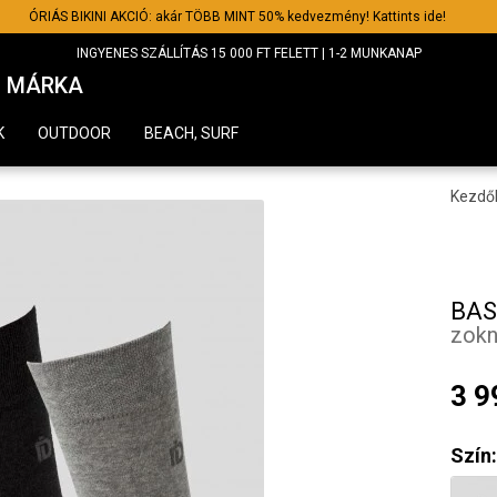
ÓRIÁS BIKINI AKCIÓ: akár TÖBB MINT 50% kedvezmény! Kattints ide!
INGYENES SZÁLLÍTÁS 15 000 FT FELETT | 1-2 MUNKANAP
MÁRKA
K
OUTDOOR
BEACH, SURF
Kezdő
BAS
zokn
3 9
Szín: