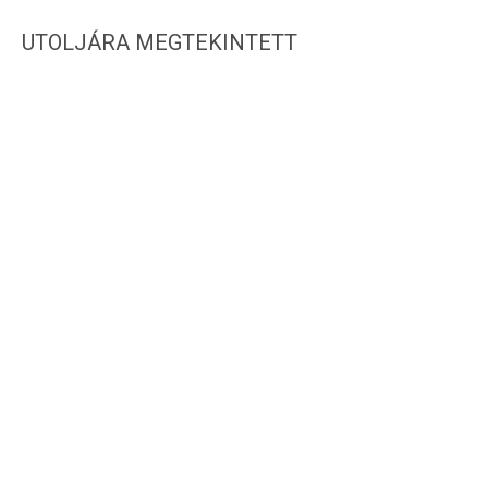
UTOLJÁRA MEGTEKINTETT
IRATKOZZ FEL HÍRLEVELÜNKRE!
WEBSHOP INFORMÁCIÓK
CSAT