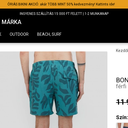
ÓRIÁS BIKINI AKCIÓ: akár TÖBB MINT 50% kedvezmény! Kattints ide!
INGYENES SZÁLLÍTÁS 15 000 FT FELETT | 1-2 MUNKANAP
MÁRKA
K
OUTDOOR
BEACH, SURF
Kezdő
BON
férf
11 
Szín: