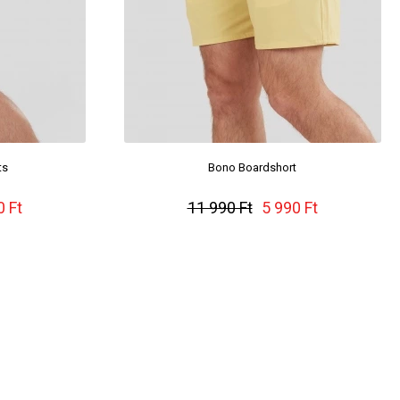
ts
Bono Boardshort
0 Ft
11 990 Ft
5 990 Ft