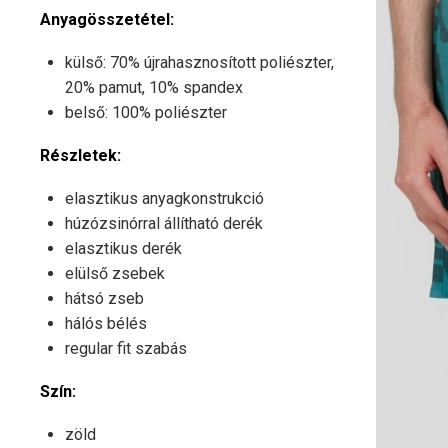
Anyagösszetétel:
külső: 70% újrahasznosított poliészter,
20% pamut, 10% spandex
belső: 100% poliészter
Részletek:
elasztikus anyagkonstrukció
húzózsinórral állítható derék
elasztikus derék
elülső zsebek
hátsó zseb
hálós bélés
regular fit szabás
Szín:
zöld