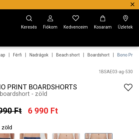
Keresés
Fiókom
Kedvenceim
Kosaram
Üzletek
|
|
|
|
|
lap
Férfi
Nadrágok
Beach short
Boardshort
Bono Print
1BSAE03-ag-530
O PRINT BOARDSHORTS
i boardshort - zöld
990 Ft
6 990 Ft
zöld