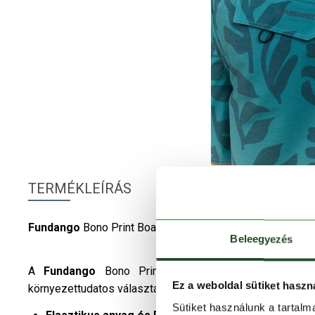
TERMÉKLEÍRÁS
Fundango
Bono Print Boardshort – Kényelem és mozgás
Beleegyezés
A
Fundango
Bono Print Boardshort
férfi
fürdőnadr
Ez a weboldal sütiket haszn
környezettudatos választás a nyári napokra.
Sütiket használunk a tartal