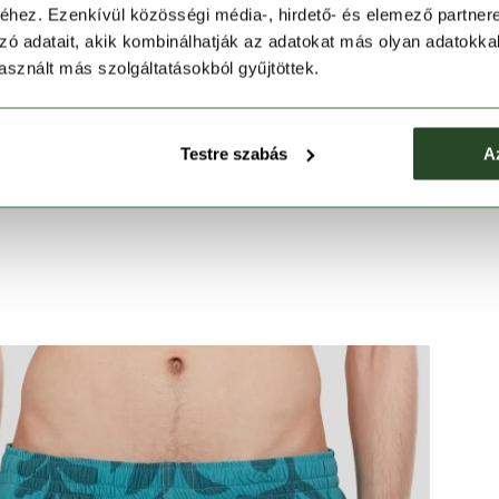
ásszabadságot biztosít.
hez. Ezenkívül közösségi média-, hirdető- és elemező partner
edést nyújt mozgás közben is.
zó adatait, akik kombinálhatják az adatokat más olyan adatokka
 tárgyaknak.
sznált más szolgáltatásokból gyűjtöttek.
vízben és a parton is.
Testre szabás
A
hez.