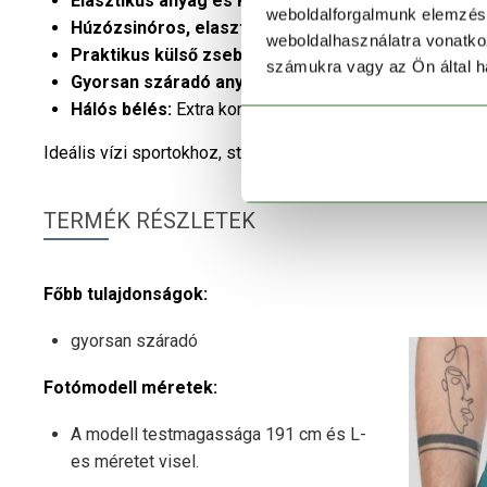
Elasztikus anyag és Regular Fit szabás:
Teljes mozg
weboldalforgalmunk elemzésé
Húzózsinóros, elasztikus derékrész:
Stabil illeszk
weboldalhasználatra vonatko
Praktikus külső zsebek:
Biztonságos tárolóhely apró
számukra vagy az Ön által ha
Gyorsan száradó anyag:
Maximális kényelmet nyújt a 
Hálós bélés:
Extra komfort és megfelelő szellőzés.
Ideális vízi sportokhoz, strandoláshoz vagy nyári pihenés
TERMÉK RÉSZLETEK
Főbb tulajdonságok:
gyorsan száradó
Fotómodell méretek:
A modell testmagassága 191 cm és L-
es méretet visel.