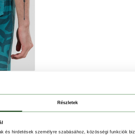
szabadság.
Részletek
ág 70%-ban újrahasznosított poliészterből készült,
ál
mak és hirdetések személyre szabásához, közösségi funkciók biz