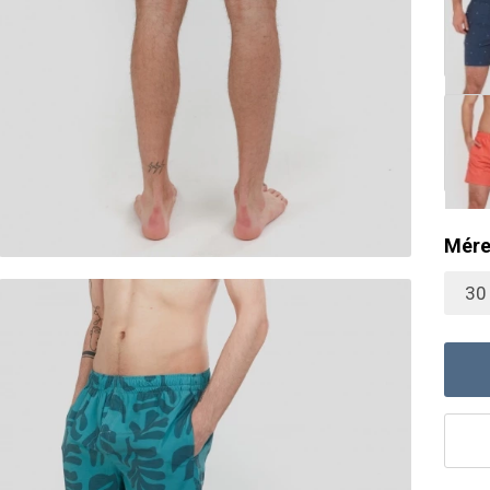
Mére
30