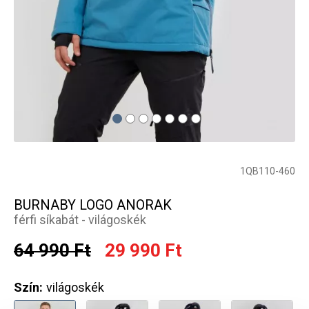
1QB110-460
BURNABY LOGO ANORAK
férfi síkabát - világoskék
64 990 Ft
29 990 Ft
Szín:
világoskék