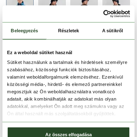
Beleegyezés
Részletek
A sütikről
Méret:
Mérettáblázat
S
M
L
XL
Ez a weboldal sütiket használ
Sütiket használunk a tartalmak és hirdetések személyre
szabásához, közösségi funkciók biztosításához,
Kosárba teszem
valamint weboldalforgalmunk elemzéséhez. Ezenkívül
közösségi média-, hirdető- és elemező partnereinkkel
Melyik üzletben elérhető
|
Foglalás
megosztjuk az Ön weboldalhasználatra vonatkozó
adatait, akik kombinálhatják az adatokat más olyan
adatokkal, amelyeket Ön adott meg számukra vagy az
Ön által használt más szolgáltatásokból gyűjtöttek.
30 napos visszaküldés
1-2 munkanapos szállítás
Az összes elfogadása