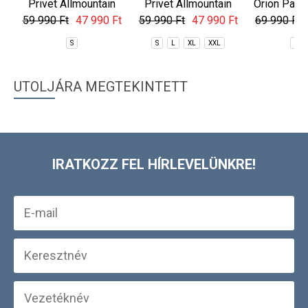
Privet Allmountain
Privet Allmountain
Orion Padd
Jacket
Jacket
59 990 Ft
47 990 Ft
59 990 Ft
47 990 Ft
69 990 Ft
S
S
L
XL
XXL
S
UTOLJÁRA MEGTEKINTETT
IRATKOZZ FEL HÍRLEVELÜNKRE!