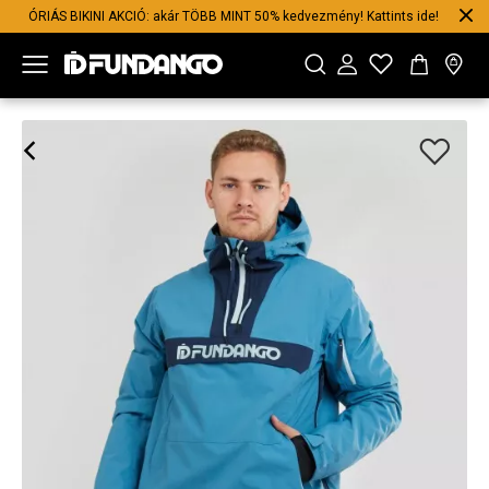
ÓRIÁS BIKINI AKCIÓ: akár TÖBB MINT 50% kedvezmény! Kattints ide!