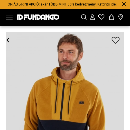
ÓRIÁS BIKINI AKCIÓ: akár TÖBB MINT 50% kedvezmény! Kattints ide!