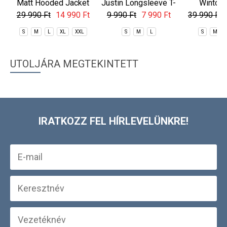
Matt Hooded Jacket
Justin Longsleeve T-
Winton 
shirt
29 990 Ft
14 990 Ft
9 990 Ft
7 990 Ft
39 990 Ft
S
M
L
XL
XXL
S
M
L
S
M
UTOLJÁRA MEGTEKINTETT
IRATKOZZ FEL HÍRLEVELÜNKRE!