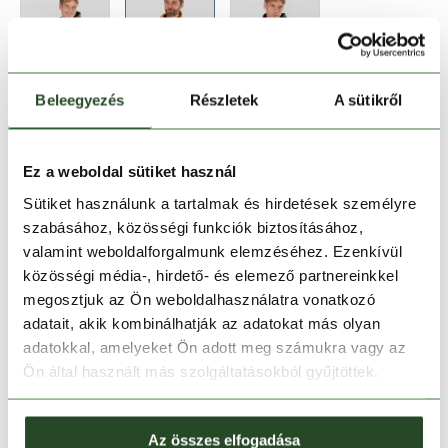
Beleegyezés
Részletek
A sütikről
Méret:
Mérettáblázat
S
M
L
XXL
Ez a weboldal sütiket használ
Sütiket használunk a tartalmak és hirdetések személyre
szabásához, közösségi funkciók biztosításához,
Kosárba teszem
valamint weboldalforgalmunk elemzéséhez. Ezenkívül
közösségi média-, hirdető- és elemező partnereinkkel
Melyik üzletben elérhető
|
Foglalás
megosztjuk az Ön weboldalhasználatra vonatkozó
adatait, akik kombinálhatják az adatokat más olyan
adatokkal, amelyeket Ön adott meg számukra vagy az
Ön által használt más szolgáltatásokból gyűjtöttek.
30 napos visszaküldés
1-2 munkanapos szállítás
Az összes elfogadása