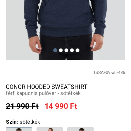
1SSAF09-ah-486
CONOR HOODED SWEATSHIRT
férfi kapucnis pulóver - sötétkék
21 990 Ft
14 990 Ft
Szín:
sötétkék