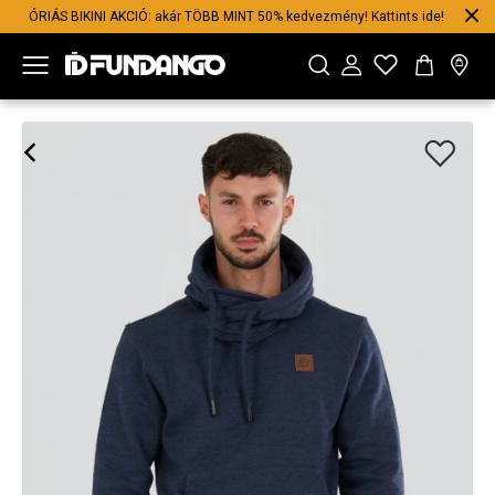
ÓRIÁS BIKINI AKCIÓ: akár TÖBB MINT 50% kedvezmény! Kattints ide!