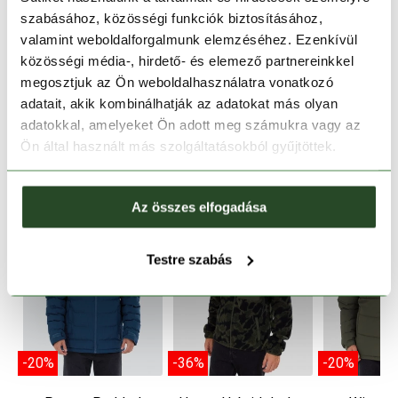
szabásához, közösségi funkciók biztosításához,
TERMÉKLEÍRÁS
valamint weboldalforgalmunk elemzéséhez. Ezenkívül
közösségi média-, hirdető- és elemező partnereinkkel
TERMÉK RÉSZLETEK
megosztjuk az Ön weboldalhasználatra vonatkozó
adatait, akik kombinálhatják az adatokat más olyan
adatokkal, amelyeket Ön adott meg számukra vagy az
HOZZÁ AJÁNLJUK
Ön által használt más szolgáltatásokból gyűjtöttek.
Az összes elfogadása
Testre szabás
-20%
-36%
-20%