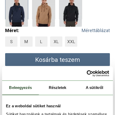
Méret:
Mérettáblázat
S
M
L
XL
XXL
Kosárba teszem
Melyik üzletben elérhető
|
Foglalás
Beleegyezés
Részletek
A sütikről
30 napos visszaküldés
Ez a weboldal sütiket használ
1-2 munkanapos szállítás
Sütiket használunk a tartalmak és hirdetések személyre