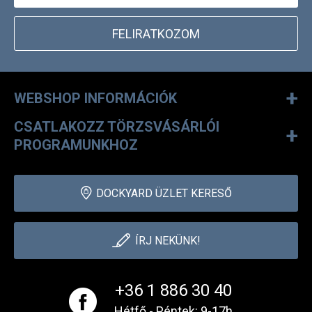
FELIRATKOZOM
+
WEBSHOP INFORMÁCIÓK
CSATLAKOZZ TÖRZSVÁSÁRLÓI
+
PROGRAMUNKHOZ
DOCKYARD ÜZLET KERESŐ
ÍRJ NEKÜNK!
+36 1 886 30 40
Hétfő - Péntek: 9-17h