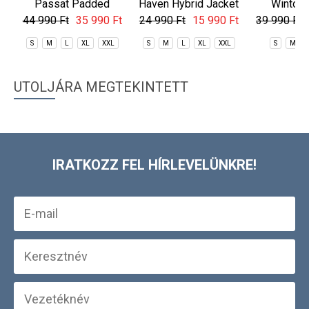
Passat Padded
Haven Hybrid Jacket
Winton 
Jacket
44 990 Ft
35 990 Ft
24 990 Ft
15 990 Ft
39 990 Ft
S
M
L
XL
XXL
S
M
L
XL
XXL
S
M
UTOLJÁRA MEGTEKINTETT
IRATKOZZ FEL HÍRLEVELÜNKRE!