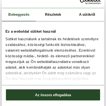
Beleegyezés
Részletek
A sütikről
Ez a weboldal sütiket használ
Kosárba teszem
Sütiket használunk a tartalmak és hirdetések személyre
szabásához, közösségi funkciók biztosításához,
valamint weboldalforgalmunk elemzéséhez. Ezenkívül
Melyik üzletben elérhető
|
Foglalás
közösségi média-, hirdető- és elemező partnereinkkel
megosztjuk az Ön weboldalhasználatra vonatkozó
adatait, akik kombinálhatják az adatokat más olyan
30 napos visszaküldés
adatokkal, amelyeket Ön adott meg számukra vagy az
Ön által használt más szolgáltatásokból gyűjtöttek.
1-2 munkanapos szállítás
Az összes elfogadása
TERMÉKLEÍRÁS