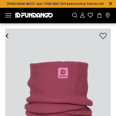
ÓRIÁS BIKINI AKCIÓ: akár TÖBB MINT 50% kedvezmény! Kattints ide!