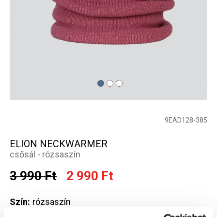
9EAD128-385
ELION NECKWARMER
csősál - rózsaszín
3 990 Ft
2 990 Ft
Szín:
rózsaszín