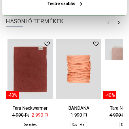
TERMÉK RÉSZLETEK
Testre szabás
HASONLÓ TERMÉKEK
-40%
-40%
Tara Neckwarmer
BANDANA
Tara Nec
4 990 Ft
2 990 Ft
1 990 Ft
4 990 Ft
Egy méret
Egy méret
Egy m