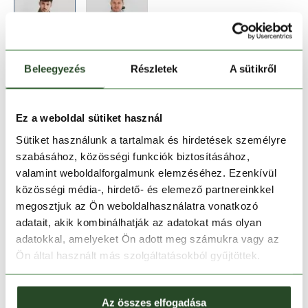
Beleegyezés
Részletek
A sütikről
Méret:
Mérettáblázat
M
Ez a weboldal sütiket használ
Sütiket használunk a tartalmak és hirdetések személyre
szabásához, közösségi funkciók biztosításához,
Kosárba teszem
valamint weboldalforgalmunk elemzéséhez. Ezenkívül
közösségi média-, hirdető- és elemező partnereinkkel
Melyik üzletben elérhető
|
Foglalás
megosztjuk az Ön weboldalhasználatra vonatkozó
adatait, akik kombinálhatják az adatokat más olyan
adatokkal, amelyeket Ön adott meg számukra vagy az
Ön által használt más szolgáltatásokból gyűjtöttek.
30 napos visszaküldés
1-2 munkanapos szállítás
Az összes elfogadása