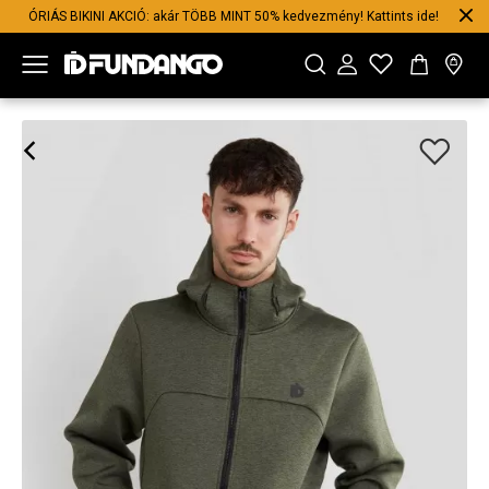
ÓRIÁS BIKINI AKCIÓ: akár TÖBB MINT 50% kedvezmény! Kattints ide!