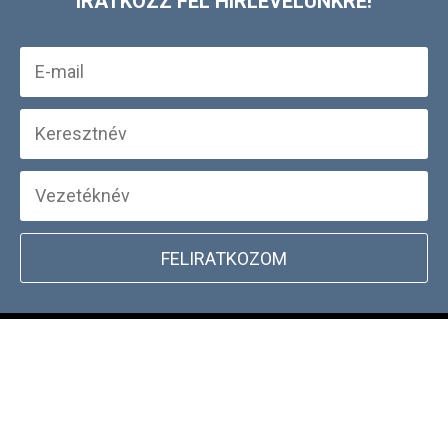
IRATKOZZ FEL HÍRLEVELÜNKRE!
FELIRATKOZOM
+
WEBSHOP INFORMÁCIÓK
CSATLAKOZZ TÖRZSVÁSÁRLÓI
+
PROGRAMUNKHOZ