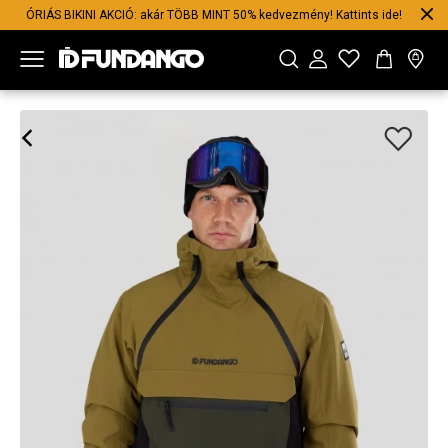
ÓRIÁS BIKINI AKCIÓ: akár TÖBB MINT 50% kedvezmény! Kattints ide!