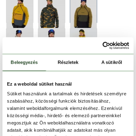
Beleegyezés
Részletek
A sütikről
Ez a weboldal sütiket használ
Sütiket használunk a tartalmak és hirdetések személyre
Méret:
Mérettáblázat
szabásához, közösségi funkciók biztosításához,
valamint weboldalforgalmunk elemzéséhez. Ezenkívül
S
M
L
XL
XXL
közösségi média-, hirdető- és elemező partnereinkkel
megosztjuk az Ön weboldalhasználatra vonatkozó
adatait, akik kombinálhatják az adatokat más olyan
Kosárba teszem