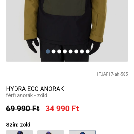
1TJAF17-ah-585
HYDRA ECO ANORAK
férfi anorák - zöld
69 990 Ft
34 990 Ft
Szín:
zöld