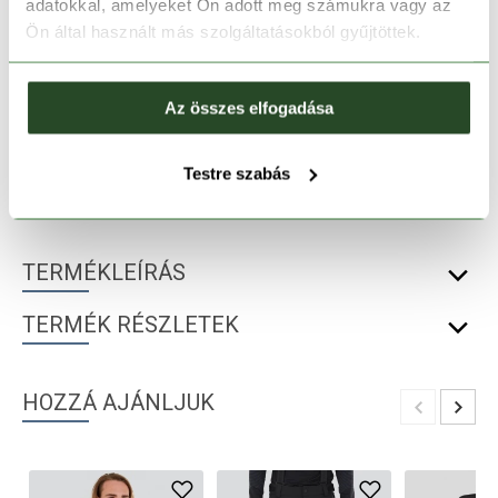
adatokkal, amelyeket Ön adott meg számukra vagy az
Ön által használt más szolgáltatásokból gyűjtöttek.
Melyik üzletben elérhető
|
Foglalás
Az összes elfogadása
30 napos visszaküldés
Testre szabás
1-2 munkanapos szállítás
TERMÉKLEÍRÁS
TERMÉK RÉSZLETEK
HOZZÁ AJÁNLJUK