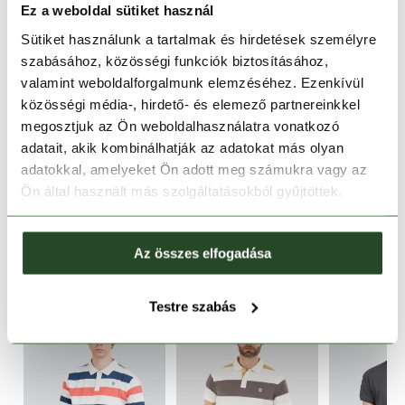
Ez a weboldal sütiket használ
Sütiket használunk a tartalmak és hirdetések személyre
30 napos visszaküldés
szabásához, közösségi funkciók biztosításához,
valamint weboldalforgalmunk elemzéséhez. Ezenkívül
1-2 munkanapos szállítás
közösségi média-, hirdető- és elemező partnereinkkel
megosztjuk az Ön weboldalhasználatra vonatkozó
TERMÉKLEÍRÁS
adatait, akik kombinálhatják az adatokat más olyan
adatokkal, amelyeket Ön adott meg számukra vagy az
TERMÉK RÉSZLETEK
Ön által használt más szolgáltatásokból gyűjtöttek.
HASONLÓ TERMÉKEK
Az összes elfogadása
Testre szabás