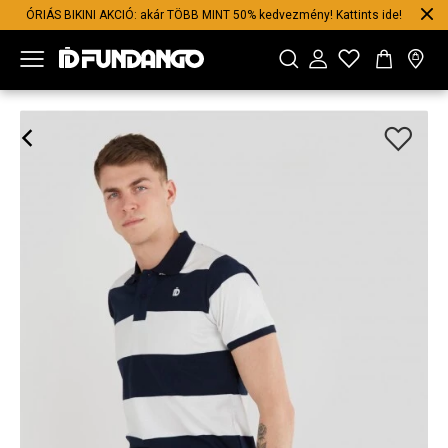
ÓRIÁS BIKINI AKCIÓ: akár TÖBB MINT 50% kedvezmény! Kattints ide!