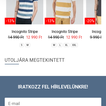
-13%
-13%
-20%
Incognito Stripe
Incognito Stripe
Incogni
Poloshirt
Poloshirt
Polos
14 990 Ft
12 990 Ft
14 990 Ft
12 990 Ft
9 990 Ft
S
M
M
L
XL
XXL
S
UTOLJÁRA MEGTEKINTETT
IRATKOZZ FEL HÍRLEVELÜNKRE!