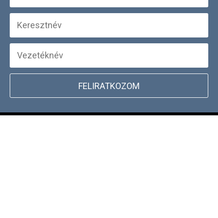
FELIRATKOZOM
+
WEBSHOP INFORMÁCIÓK
CSATLAKOZZ TÖRZSVÁSÁRLÓI
+
PROGRAMUNKHOZ
DOCKYARD ÜZLET KERESŐ