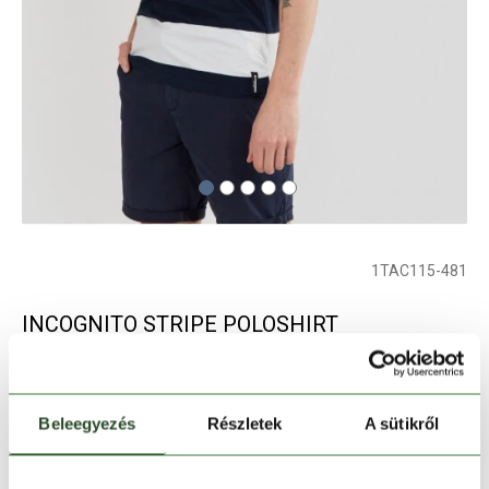
1TAC115-481
INCOGNITO STRIPE POLOSHIRT
férfi galléros póló - sötétkék
Beleegyezés
Részletek
A sütikről
Szín:
sötétkék
Elfogyott