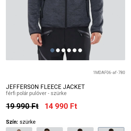
1MDAF06-af-780
JEFFERSON FLEECE JACKET
férfi polár pulóver - szürke
19 990 Ft
14 990 Ft
Szín:
szürke