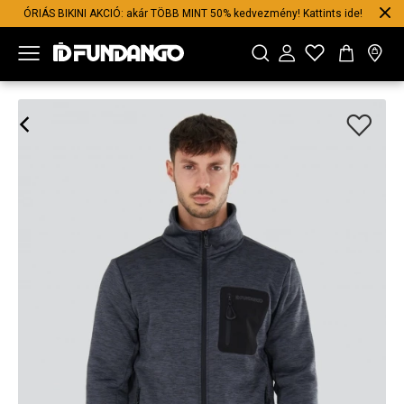
ÓRIÁS BIKINI AKCIÓ: akár TÖBB MINT 50% kedvezmény! Kattints ide!