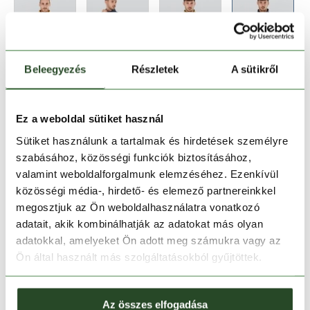
Beleegyezés
Részletek
A sütikről
Méret:
Mérettáblázat
XL
XXL
Ez a weboldal sütiket használ
Sütiket használunk a tartalmak és hirdetések személyre
szabásához, közösségi funkciók biztosításához,
Kosárba teszem
valamint weboldalforgalmunk elemzéséhez. Ezenkívül
közösségi média-, hirdető- és elemező partnereinkkel
Melyik üzletben elérhető
|
Foglalás
megosztjuk az Ön weboldalhasználatra vonatkozó
adatait, akik kombinálhatják az adatokat más olyan
adatokkal, amelyeket Ön adott meg számukra vagy az
Ön által használt más szolgáltatásokból gyűjtöttek.
30 napos visszaküldés
1-2 munkanapos szállítás
Az összes elfogadása