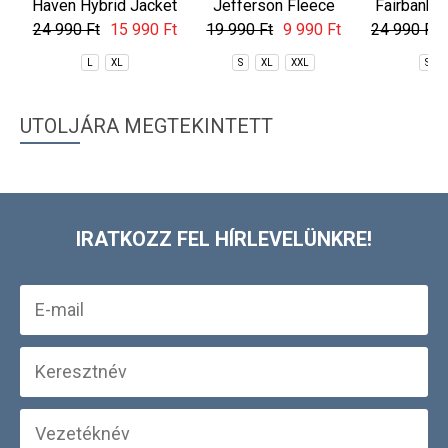
Haven Hybrid Jacket
Jefferson Fleece
Fairbanks 
Jacket
Jac
24 990 Ft
15 990 Ft
19 990 Ft
9 990 Ft
24 990 Ft
L
XL
S
XL
XXL
S
UTOLJÁRA MEGTEKINTETT
IRATKOZZ FEL HÍRLEVELÜNKRE!