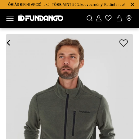
ÓRIÁS BIKINI AKCIÓ: akár TÖBB MINT 50% kedvezmény! Kattints ide!