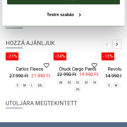
TERMÉKLEÍRÁS
Testre szabás
TERMÉK RÉSZLETEK
HOZZÁ AJÁNLJUK
-34%
-13%
Chuck Cargo Pants
Revolutio
22 990 Ft
14 990 Ft
Fle
14 990 Ft
28
30
32
33
34
S
M
L
36
-21%