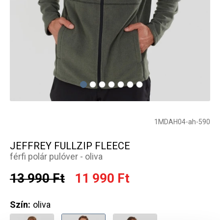
1MDAH04-ah-590
JEFFREY FULLZIP FLEECE
férfi polár pulóver - oliva
13 990 Ft
11 990 Ft
Szín:
oliva