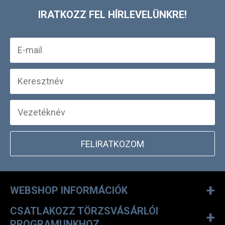
Carlos Fleece
Pullover
27 990 Ft
21 990 Ft
S
M
L
XXL
UTOLJÁRA MEGTEKINTETT
IRATKOZZ FEL HÍRLEVELÜNKRE!