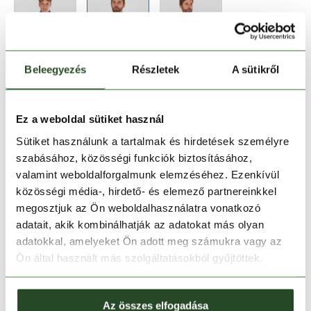
Beleegyezés
Részletek
A sütikről
Méret:
Mérettáblázat
S
M
L
XL
XXL
Ez a weboldal sütiket használ
Sütiket használunk a tartalmak és hirdetések személyre
szabásához, közösségi funkciók biztosításához,
Kosárba teszem
valamint weboldalforgalmunk elemzéséhez. Ezenkívül
közösségi média-, hirdető- és elemező partnereinkkel
Melyik üzletben elérhető
|
Foglalás
megosztjuk az Ön weboldalhasználatra vonatkozó
adatait, akik kombinálhatják az adatokat más olyan
adatokkal, amelyeket Ön adott meg számukra vagy az
Ön által használt más szolgáltatásokból gyűjtöttek.
30 napos visszaküldés
1-2 munkanapos szállítás
Az összes elfogadása