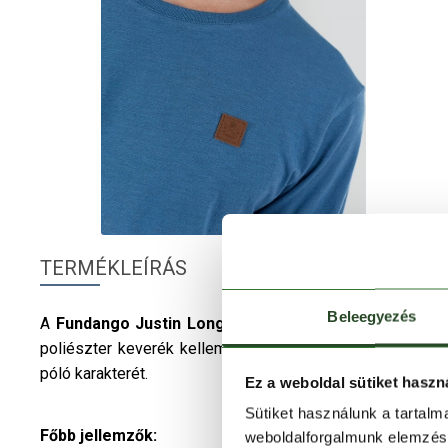
TERMÉKLEÍRÁS
Beleegyezés
A
Fundango
Justin Longsleeve T-shirt
férfi
hosszú u
poliészter keverék kellemes tapintású, ugyanakkor strap
póló karakterét.
Ez a weboldal sütiket haszn
Sütiket használunk a tartal
Főbb jellemzők:
weboldalforgalmunk elemzésé