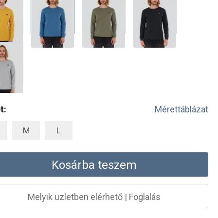
t:
Mérettáblázat
M
L
Kosárba teszem
Melyik üzletben elérhető
|
Foglalás