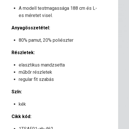
A modell testmagassága 188 cm és L-
es méretet visel.
Anyagösszetétel:
80% pamut, 20% poliészter
Részletek:
elasztikus mandzsetta
műbőr részletek
regular fit szabás
Szín:
kék
Cikk kód:
1TSAF01-ah-462