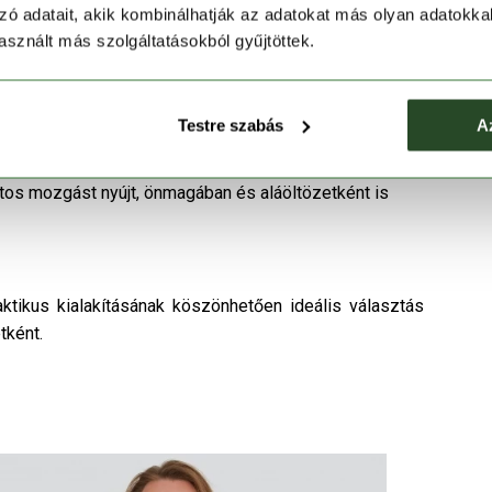
zó adatait, akik kombinálhatják az adatokat más olyan adatokka
t és 20% poliészter kombinációja természetes
sznált más szolgáltatásokból gyűjtöttek.
át.
 a póló illeszkedését és megtartják a formáját egész
Testre szabás
A
s tökéletes választás letisztult, mégis stílusos
os mozgást nyújt, önmagában és aláöltözetként is
ktikus kialakításának köszönhetően ideális választás
tként.