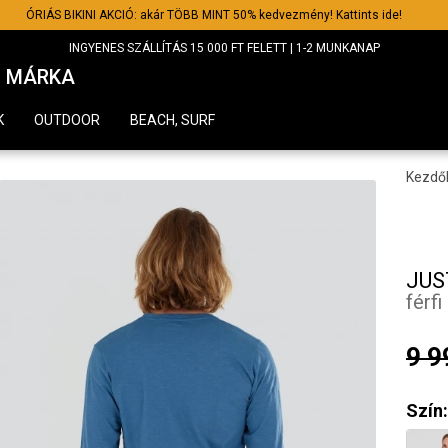
ÓRIÁS BIKINI AKCIÓ: akár TÖBB MINT 50% kedvezmény! Kattints ide!
INGYENES SZÁLLÍTÁS 15 000 FT FELETT | 1-2 MUNKANAP
MÁRKA
K
OUTDOOR
BEACH, SURF
Kezdő
JUS
férfi
9 9
Szín: