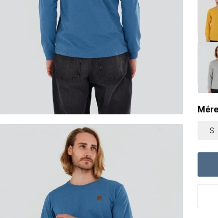
Mére
S