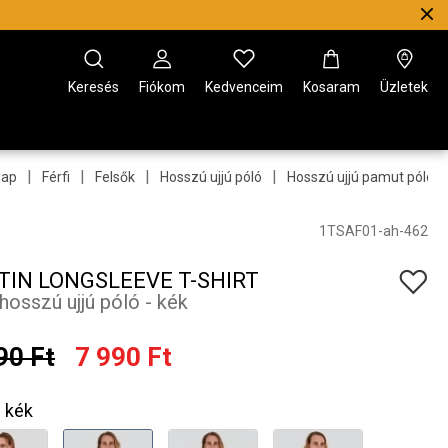
Keresés
Fiókom
Kedvenceim
Kosaram
Üzletek
|
|
|
|
lap
Férfi
Felsők
Hosszú ujjú póló
Hosszú ujjú pamut póló
1TSAF01-ah-462
TIN LONGSLEEVE T-SHIRT
 hosszú ujjú póló - kék
90 Ft
7 990 Ft
kék