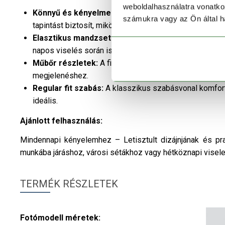
weboldalhasználatra vonatko
Könnyű és kényelmes anyagösszetétel:
A 80% pamu
számukra vagy az Ön által ha
tapintást biztosít, miközben növeli az anyag élettartam
Elasztikus mandzsetták:
A rugalmas ujjvégek segítik
napos viselés során is.
Műbőr részletek:
A finoman elhelyezett műbőr díszíté
megjelenéshez.
Regular fit szabás:
A klasszikus szabásvonal komfort
ideális.
Ajánlott felhasználás:
Mindennapi kényelemhez – Letisztult dizájnjának és pra
munkába járáshoz, városi sétákhoz vagy hétköznapi visele
TERMÉK RÉSZLETEK
Fotómodell méretek: