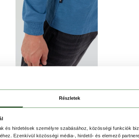
Részletek
jjú póló
stílusos alapdarab a hétköznapokra. A pamut-
abíró, a műbőr részletek pedig diszkréten emelik ki a
ál
mak és hirdetések személyre szabásához, közösségi funkciók biz
hez. Ezenkívül közösségi média-, hirdető- és elemező partner