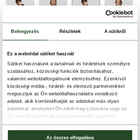
Beleegyezés
Részletek
A sütikről
Méret:
Mérettáblázat
S
M
L
XL
XXL
Ez a weboldal sütiket használ
Sütiket használunk a tartalmak és hirdetések személyre
szabásához, közösségi funkciók biztosításához,
Kosárba teszem
valamint weboldalforgalmunk elemzéséhez. Ezenkívül
közösségi média-, hirdető- és elemező partnereinkkel
Melyik üzletben elérhető
|
Foglalás
megosztjuk az Ön weboldalhasználatra vonatkozó
adatait, akik kombinálhatják az adatokat más olyan
adatokkal, amelyeket Ön adott meg számukra vagy az
Ön által használt más szolgáltatásokból gyűjtöttek.
30 napos visszaküldés
1-2 munkanapos szállítás
Az összes elfogadása