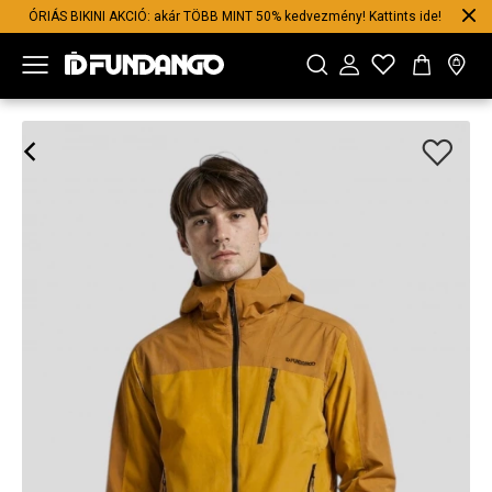
ÓRIÁS BIKINI AKCIÓ: akár TÖBB MINT 50% kedvezmény! Kattints ide!