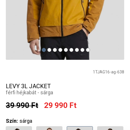
1TJAG16-ag-638
LEVY 3L JACKET
férfi héjkabát - sárga
39 990 Ft
29 990 Ft
Szín:
sárga