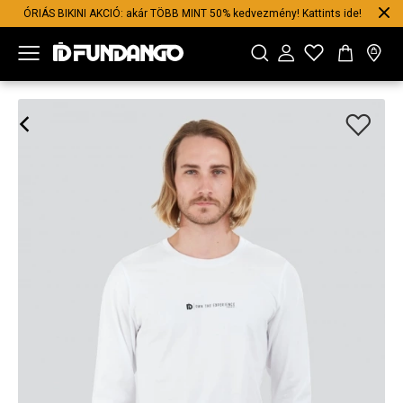
ÓRIÁS BIKINI AKCIÓ: akár TÖBB MINT 50% kedvezmény! Kattints ide!