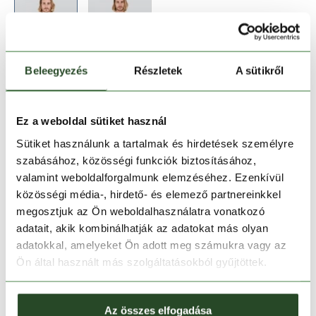
Beleegyezés
Részletek
A sütikről
Méret:
Mérettáblázat
S
M
L
XL
XXL
Ez a weboldal sütiket használ
Sütiket használunk a tartalmak és hirdetések személyre
szabásához, közösségi funkciók biztosításához,
Kosárba teszem
valamint weboldalforgalmunk elemzéséhez. Ezenkívül
közösségi média-, hirdető- és elemező partnereinkkel
Melyik üzletben elérhető
|
Foglalás
megosztjuk az Ön weboldalhasználatra vonatkozó
adatait, akik kombinálhatják az adatokat más olyan
adatokkal, amelyeket Ön adott meg számukra vagy az
Ön által használt más szolgáltatásokból gyűjtöttek.
30 napos visszaküldés
1-2 munkanapos szállítás
Az összes elfogadása