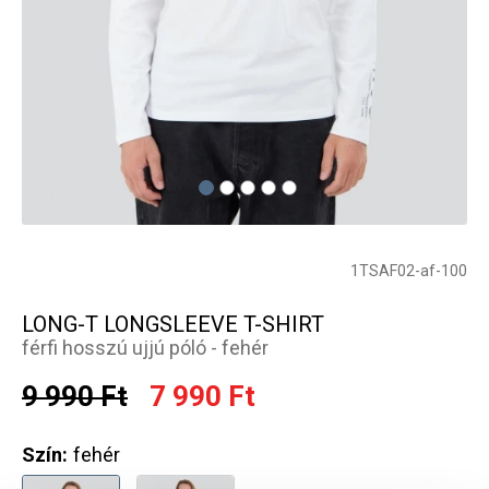
1TSAF02-af-100
LONG-T LONGSLEEVE T-SHIRT
férfi hosszú ujjú póló - fehér
9 990 Ft
7 990 Ft
Szín:
fehér