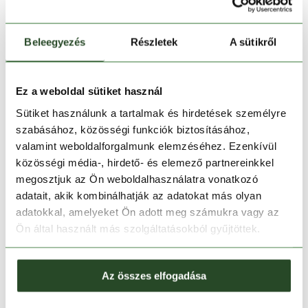
Beleegyezés
Részletek
A sütikről
Ez a weboldal sütiket használ
Kosárba teszem
Sütiket használunk a tartalmak és hirdetések személyre
szabásához, közösségi funkciók biztosításához,
valamint weboldalforgalmunk elemzéséhez. Ezenkívül
Melyik üzletben elérhető
|
Foglalás
közösségi média-, hirdető- és elemező partnereinkkel
megosztjuk az Ön weboldalhasználatra vonatkozó
adatait, akik kombinálhatják az adatokat más olyan
30 napos visszaküldés
adatokkal, amelyeket Ön adott meg számukra vagy az
Ön által használt más szolgáltatásokból gyűjtöttek.
1-2 munkanapos szállítás
Az összes elfogadása
TERMÉKLEÍRÁS