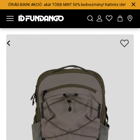
ÓRIÁS BIKINI AKCIÓ: akár TÖBB MINT 50% kedvezmény! Kattints ide!