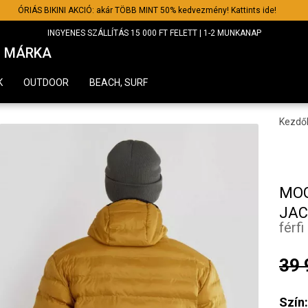
ÓRIÁS BIKINI AKCIÓ: akár TÖBB MINT 50% kedvezmény! Kattints ide!
INGYENES SZÁLLÍTÁS 15 000 FT FELETT | 1-2 MUNKANAP
MÁRKA
K
OUTDOOR
BEACH, SURF
Kezdő
MOG
JAC
férf
39 
Szín: