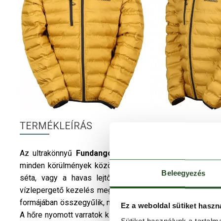
TERMÉKLEÍRÁS
Az ultrakönnyű
Fundango
Mogollon Light Weight Pa
minden körülmények között jól és sokoldalúan felhasznál
Beleegyezés
séta, vagy a havas lejtők, de a lezser hétköznapok
vízlepergető kezelés megakadályozza, hogy a vízcseppe
formájában összegyűlik, majd lepereg a kabátról, így azt 
Ez a weboldal sütiket haszn
A hőre nyomott varratok kívül rekesztik a hirtelen lezúdu