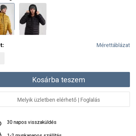
t:
Mérettáblázat
Kosárba teszem
Melyik üzletben elérhető
|
Foglalás
30 napos visszaküldés
1-2 munkanapos szállítás