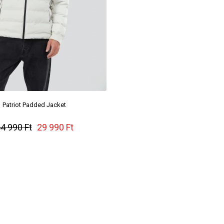
Patriot Padded Jacket
Passat Padded Jac
4 990 Ft
29 990 Ft
44 990 Ft
35 99