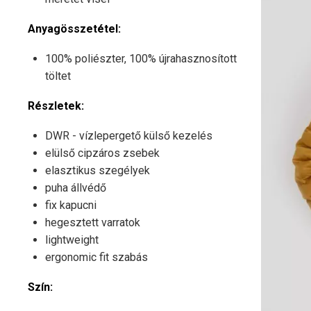
Anyagösszetétel:
100% poliészter, 100% újrahasznosított
töltet
Részletek:
DWR - vízlepergető külső kezelés
elülső cipzáros zsebek
elasztikus szegélyek
puha állvédő
fix kapucni
hegesztett varratok
lightweight
ergonomic fit szabás
Szín: