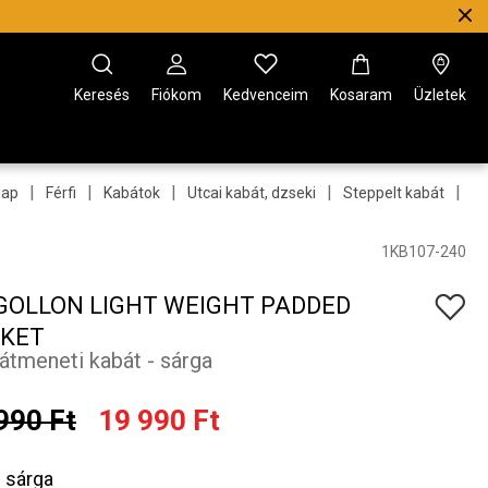
Keresés
Fiókom
Kedvenceim
Kosaram
Üzletek
|
|
|
|
|
lap
Férfi
Kabátok
Utcai kabát, dzseki
Steppelt kabát
Mo
1KB107-240
OLLON LIGHT WEIGHT PADDED
KET
i átmeneti kabát - sárga
990 Ft
19 990 Ft
sárga