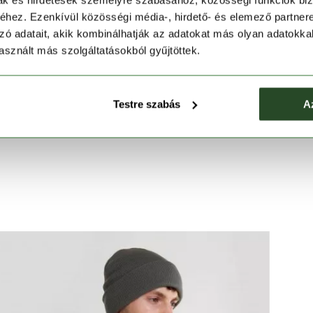
mak és hirdetések személyre szabásához, közösségi funkciók biz
ása gondoskodik teljes mozgásszabadságodról, és a
hez. Ezenkívül közösségi média-, hirdető- és elemező partner
 A kabát hidegfoltmentes Dupont Sorona bélése a
zó adatait, akik kombinálhatják az adatokat más olyan adatokka
őtlen időjárási viszonyok között is: hozzájárul a test
sznált más szolgáltatásokból gyűjtöttek.
vesztést, melynek révén a dzseki viselője a nagyobb
ső zsebeiben kényelmesen elférnek értékeid, rugalmas
szabad mozgás gátlása nélkül tartva melegen karjaid,
Testre szabás
A