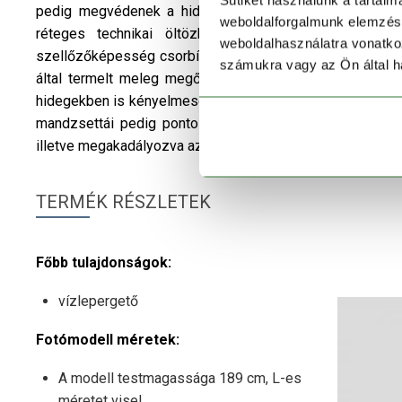
Sütiket használunk a tartal
pedig megvédenek a hideg széltől. Ergonomikus szab
weboldalforgalmunk elemzésé
réteges technikai öltözködést is lehetővé teszi.
weboldalhasználatra vonatko
szellőzőképesség csorbítása nélkül tart melegen a kedvez
számukra vagy az Ön által ha
által termelt meleg megőrzéséhez, és meggátolja a hő
hidegekben is kényelmesen érezheti magát. Cipzáras kül
mandzsettái pedig pontosan illeszkednek csuklódra, a 
illetve megakadályozva az ujjak felgyűrődését.
TERMÉK RÉSZLETEK
Főbb tulajdonságok:
vízlepergető
Fotómodell méretek:
A modell testmagassága 189 cm, L-es
méretet visel