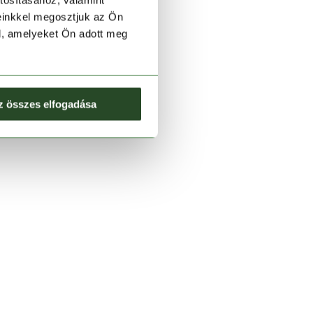
tosításához, valamint
einkkel megosztjuk az Ön
l, amelyeket Ön adott meg
z összes elfogadása