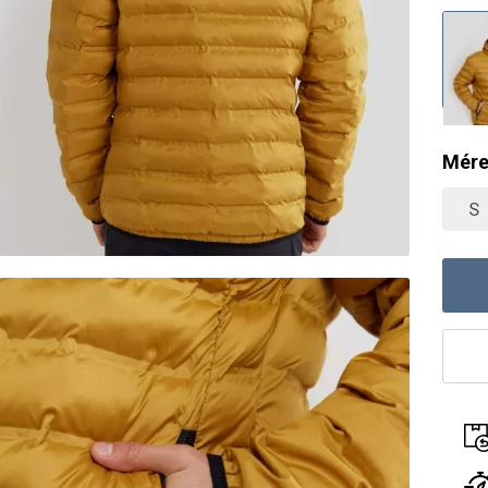
Mére
S