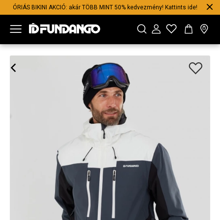
ÓRIÁS BIKINI AKCIÓ: akár TÖBB MINT 50% kedvezmény! Kattints ide!