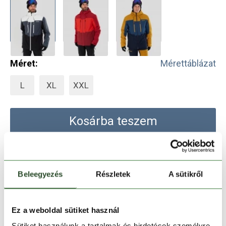
Méret:
Mérettáblázat
L
XL
XXL
Kosárba teszem
Melyik üzletben elérhető
|
Foglalás
Beleegyezés
Részletek
A sütikről
30 napos visszaküldés
Ez a weboldal sütiket használ
1-2 munkanapos szállítás
Sütiket használunk a tartalmak és hirdetések személyre