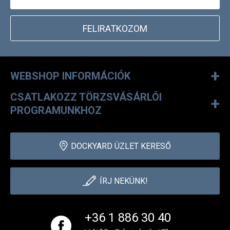
FELIRATKOZOM
+
WEBSHOP INFORMÁCIÓK
CSATLAKOZZ TÖRZSVÁSÁRLÓI
+
PROGRAMUNKHOZ
DOCKYARD ÜZLET KERESŐ
ÍRJ NEKÜNK!
+36 1 886 30 40