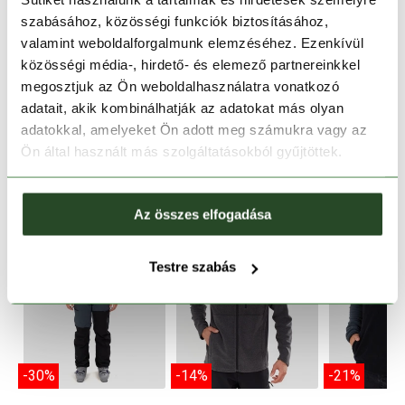
szabásához, közösségi funkciók biztosításához,
TERMÉKLEÍRÁS
valamint weboldalforgalmunk elemzéséhez. Ezenkívül
közösségi média-, hirdető- és elemező partnereinkkel
TERMÉK RÉSZLETEK
megosztjuk az Ön weboldalhasználatra vonatkozó
adatait, akik kombinálhatják az adatokat más olyan
adatokkal, amelyeket Ön adott meg számukra vagy az
HOZZÁ AJÁNLJUK
Ön által használt más szolgáltatásokból gyűjtöttek.
Az összes elfogadása
Testre szabás
-30%
-14%
-21%