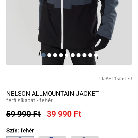
1TJAH11-ah-170
NELSON ALLMOUNTAIN JACKET
férfi síkabát - fehér
59 990 Ft
39 990 Ft
Szín:
fehér