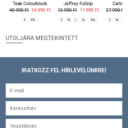
Teak Colourblock
Jeffrey Fullzip
Carlos 
Pants
Fleece
Pull
49 990 Ft
34 990 Ft
13 990 Ft
11 990 Ft
27 990 Ft
S
XXL
S
M
L
XL
XXL
S
M
L
UTOLJÁRA MEGTEKINTETT
IRATKOZZ FEL HÍRLEVELÜNKRE!