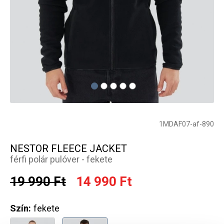
1MDAF07-af-890
NESTOR FLEECE JACKET
férfi polár pulóver - fekete
19 990 Ft
14 990 Ft
Szín:
fekete