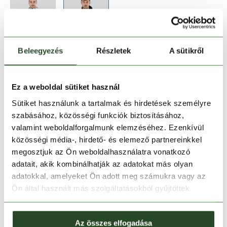
Beleegyezés
Részletek
A sütikről
Méret:
Mérettáblázat
S
M
Ez a weboldal sütiket használ
Sütiket használunk a tartalmak és hirdetések személyre
szabásához, közösségi funkciók biztosításához,
Kosárba teszem
valamint weboldalforgalmunk elemzéséhez. Ezenkívül
közösségi média-, hirdető- és elemező partnereinkkel
Melyik üzletben elérhető
|
Foglalás
megosztjuk az Ön weboldalhasználatra vonatkozó
adatait, akik kombinálhatják az adatokat más olyan
adatokkal, amelyeket Ön adott meg számukra vagy az
Ön által használt más szolgáltatásokból gyűjtöttek.
30 napos visszaküldés
1-2 munkanapos szállítás
Az összes elfogadása