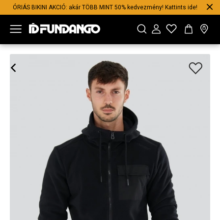
ÓRIÁS BIKINI AKCIÓ: akár TÖBB MINT 50% kedvezmény! Kattints ide!