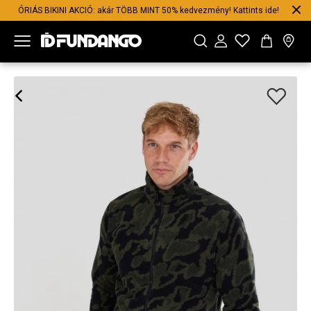
ÓRIÁS BIKINI AKCIÓ: akár TÖBB MINT 50% kedvezmény! Kattints ide!