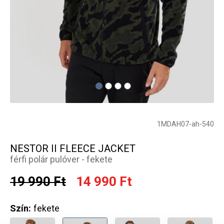
1MDAH07-ah-540
NESTOR II FLEECE JACKET
férfi polár pulóver - fekete
19 990 Ft
14 990 Ft
Szín:
fekete