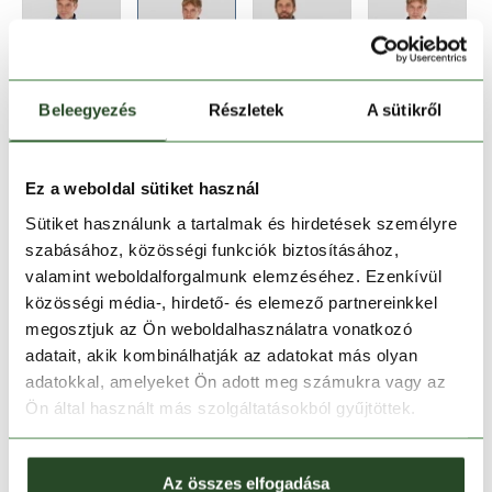
Beleegyezés
Részletek
A sütikről
Méret:
Mérettáblázat
S
M
L
XL
XXL
Ez a weboldal sütiket használ
Sütiket használunk a tartalmak és hirdetések személyre
szabásához, közösségi funkciók biztosításához,
Kosárba teszem
valamint weboldalforgalmunk elemzéséhez. Ezenkívül
közösségi média-, hirdető- és elemező partnereinkkel
Melyik üzletben elérhető
|
Foglalás
megosztjuk az Ön weboldalhasználatra vonatkozó
adatait, akik kombinálhatják az adatokat más olyan
adatokkal, amelyeket Ön adott meg számukra vagy az
Ön által használt más szolgáltatásokból gyűjtöttek.
30 napos visszaküldés
1-2 munkanapos szállítás
Az összes elfogadása