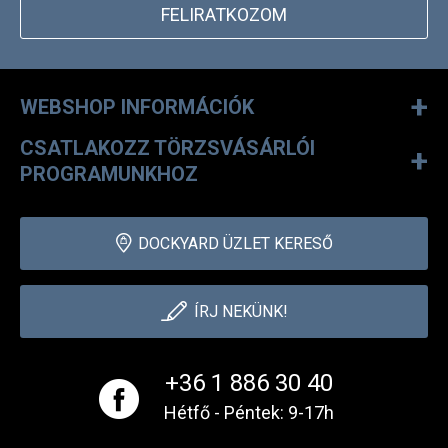
Smoke Eco Hooded
Jacket
39 990 Ft
31 990 Ft
S
M
L
XL
UTOLJÁRA MEGTEKINTETT
IRATKOZZ FEL HÍRLEVELÜNKRE!