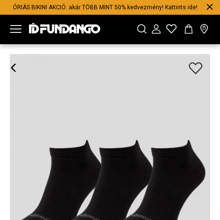
ÓRIÁS BIKINI AKCIÓ: akár TÖBB MINT 50% kedvezmény! Kattints ide!