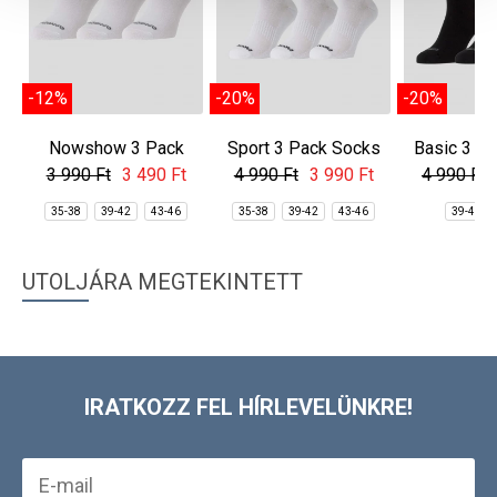
-12%
-20%
-20%
Nowshow 3 Pack
Sport 3 Pack Socks
Basic 3 P
Socks
3 990 Ft
3 490 Ft
4 990 Ft
3 990 Ft
4 990 Ft
35-38
39-42
43-46
35-38
39-42
43-46
39-42
UTOLJÁRA MEGTEKINTETT
IRATKOZZ FEL HÍRLEVELÜNKRE!