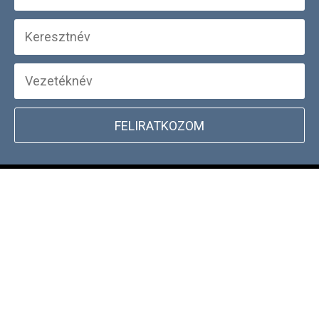
FELIRATKOZOM
+
WEBSHOP INFORMÁCIÓK
CSATLAKOZZ TÖRZSVÁSÁRLÓI
+
PROGRAMUNKHOZ
DOCKYARD ÜZLET KERESŐ