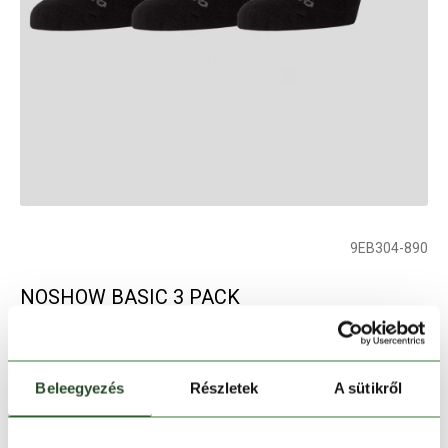
9EB304-890
NOSHOW BASIC 3 PACK
sportzokni - fekete
Beleegyezés
Részletek
A sütikről
Szín:
fekete
Elfogyott