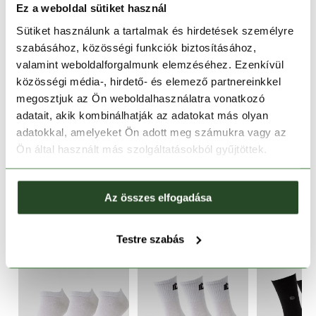
Ez a weboldal sütiket használ
Sütiket használunk a tartalmak és hirdetések személyre
30 napos visszaküldés
szabásához, közösségi funkciók biztosításához,
valamint weboldalforgalmunk elemzéséhez. Ezenkívül
1-2 munkanapos szállítás
közösségi média-, hirdető- és elemező partnereinkkel
megosztjuk az Ön weboldalhasználatra vonatkozó
TERMÉKLEÍRÁS
adatait, akik kombinálhatják az adatokat más olyan
adatokkal, amelyeket Ön adott meg számukra vagy az
TERMÉK RÉSZLETEK
Ön által használt más szolgáltatásokból gyűjtöttek.
HASONLÓ TERMÉKEK
Az összes elfogadása
Testre szabás