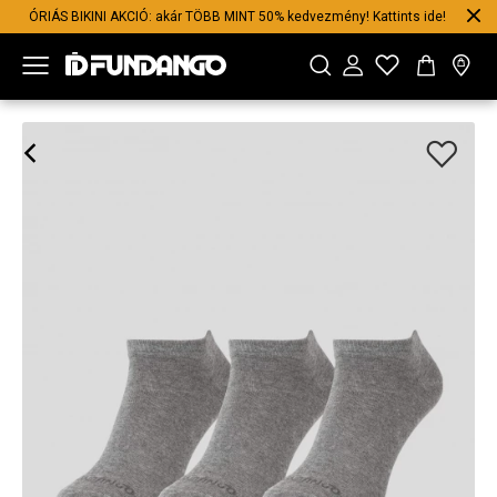
ÓRIÁS BIKINI AKCIÓ: akár TÖBB MINT 50% kedvezmény! Kattints ide!