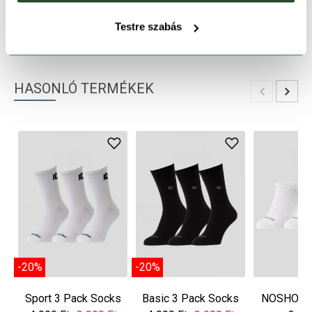
TERMÉKLEÍRÁS
Testre szabás
TERMÉK RÉSZLETEK
HASONLÓ TERMÉKEK
-20%
-20%
Sport 3 Pack Socks
Basic 3 Pack Socks
NOSHOW 