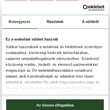
Beleegyezés
Részletek
A sütikről
35-38
39-42
43-46
Ez a weboldal sütiket használ
Sütiket használunk a tartalmak és hirdetések személyre
Kosárba teszem
szabásához, közösségi funkciók biztosításához,
valamint weboldalforgalmunk elemzéséhez. Ezenkívül
közösségi média-, hirdető- és elemező partnereinkkel
Melyik üzletben elérhető
|
Foglalás
megosztjuk az Ön weboldalhasználatra vonatkozó
adatait, akik kombinálhatják az adatokat más olyan
adatokkal, amelyeket Ön adott meg számukra vagy az
30 napos visszaküldés
Ön által használt más szolgáltatásokból gyűjtöttek.
1-2 munkanapos szállítás
Az összes elfogadása