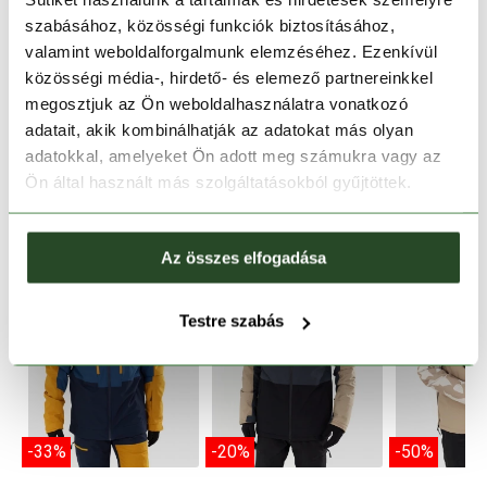
szabásához, közösségi funkciók biztosításához,
TERMÉKLEÍRÁS
valamint weboldalforgalmunk elemzéséhez. Ezenkívül
közösségi média-, hirdető- és elemező partnereinkkel
TERMÉK RÉSZLETEK
megosztjuk az Ön weboldalhasználatra vonatkozó
adatait, akik kombinálhatják az adatokat más olyan
adatokkal, amelyeket Ön adott meg számukra vagy az
HASONLÓ TERMÉKEK
Ön által használt más szolgáltatásokból gyűjtöttek.
Az összes elfogadása
Testre szabás
-33%
-20%
-50%