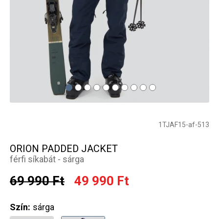
1TJAF15-af-513
ORION PADDED JACKET
férfi síkabát - sárga
69 990 Ft
49 990 Ft
Szín:
sárga