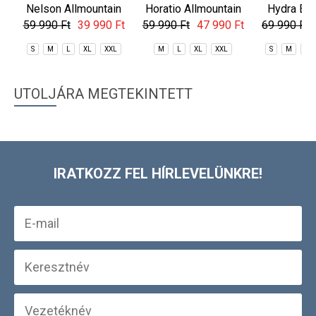
Nelson Allmountain
Horatio Allmountain
Hydra EC
Jacket
Jacket
59 990 Ft
39 990 Ft
59 990 Ft
47 990 Ft
69 990 Ft
S
M
L
XL
XXL
M
L
XL
XXL
S
M
L
UTOLJÁRA MEGTEKINTETT
IRATKOZZ FEL HÍRLEVELÜNKRE!