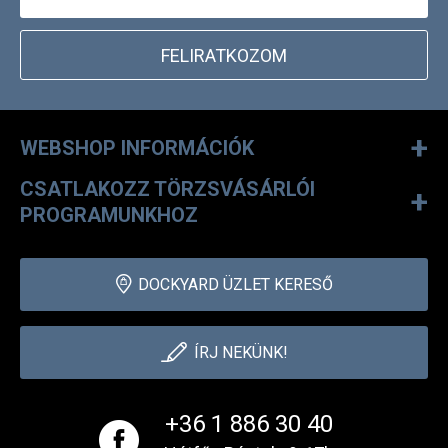
FELIRATKOZOM
+
WEBSHOP INFORMÁCIÓK
CSATLAKOZZ TÖRZSVÁSÁRLÓI
+
PROGRAMUNKHOZ
DOCKYARD ÜZLET KERESŐ
ÍRJ NEKÜNK!
+36 1 886 30 40