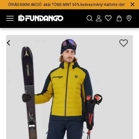
ÓRIÁS BIKINI AKCIÓ: akár TÖBB MINT 50% kedvezmény! Kattints ide!