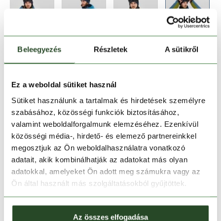
Beleegyezés
Részletek
A sütikről
Méret:
Mérettáblázat
S
M
L
XL
XXL
Ez a weboldal sütiket használ
Sütiket használunk a tartalmak és hirdetések személyre
szabásához, közösségi funkciók biztosításához,
Kosárba teszem
valamint weboldalforgalmunk elemzéséhez. Ezenkívül
közösségi média-, hirdető- és elemező partnereinkkel
Melyik üzletben elérhető
|
Foglalás
megosztjuk az Ön weboldalhasználatra vonatkozó
adatait, akik kombinálhatják az adatokat más olyan
adatokkal, amelyeket Ön adott meg számukra vagy az
Ön által használt más szolgáltatásokból gyűjtöttek.
30 napos visszaküldés
1-2 munkanapos szállítás
Az összes elfogadása