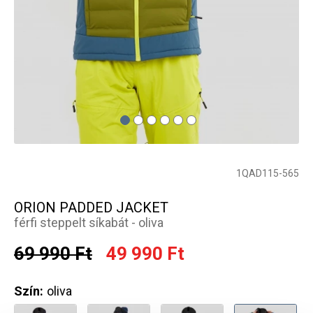
1QAD115-565
ORION PADDED JACKET
férfi steppelt síkabát - oliva
69 990 Ft
49 990 Ft
Szín:
oliva