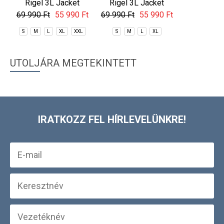
Rigel 3L Jacket
Rigel 3L Jacket
Willow 
Jac
69 990 Ft
55 990 Ft
69 990 Ft
55 990 Ft
69 990 Ft
S
M
L
XL
XXL
S
M
L
XL
S
M
L
UTOLJÁRA MEGTEKINTETT
IRATKOZZ FEL HÍRLEVELÜNKRE!