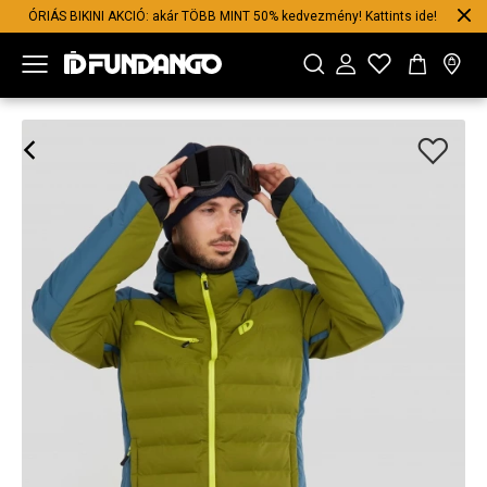
ÓRIÁS BIKINI AKCIÓ: akár TÖBB MINT 50% kedvezmény! Kattints ide!