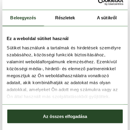
Beleegyezés
Részletek
A sütikről
Ez a weboldal sütiket használ
Kosárba teszem
Sütiket használunk a tartalmak és hirdetések személyre
szabásához, közösségi funkciók biztosításához,
valamint weboldalforgalmunk elemzéséhez. Ezenkívül
Melyik üzletben elérhető
|
Foglalás
közösségi média-, hirdető- és elemező partnereinkkel
megosztjuk az Ön weboldalhasználatra vonatkozó
adatait, akik kombinálhatják az adatokat más olyan
30 napos visszaküldés
adatokkal, amelyeket Ön adott meg számukra vagy az
Ön által használt más szolgáltatásokból gyűjtöttek.
1-2 munkanapos szállítás
Az összes elfogadása
TERMÉKLEÍRÁS