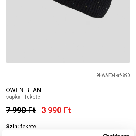
9HWAF04-af-890
OWEN BEANIE
sapka - fekete
7 990 Ft
3 990 Ft
Szín:
fekete