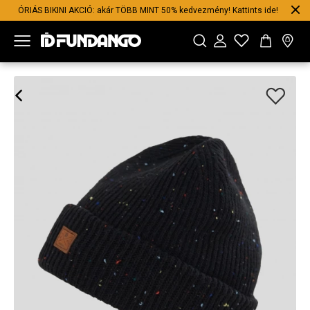
ÓRIÁS BIKINI AKCIÓ: akár TÖBB MINT 50% kedvezmény! Kattints ide!