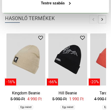
TERMÉK RÉSZLETEK
Testre szabás
HASONLÓ TERMÉKEK
-16%
-66%
-20%
Kingdom Beanie
Hill Beanie
Tara B
5 990 Ft
4 990 Ft
5 990 Ft
1 990 Ft
4 990 Ft
Egy méret
Egy méret
Egy m