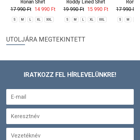
Ronan Shirt
Roddy Lined Shirt
Ronan 
17 990 Ft
14 990 Ft
19 990 Ft
15 990 Ft
17 990 Ft
S
M
L
XL
XXL
S
M
L
XL
XXL
S
M
L
UTOLJÁRA MEGTEKINTETT
IRATKOZZ FEL HÍRLEVELÜNKRE!