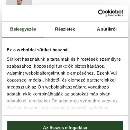
Beleegyezés
Részletek
A sütikről
Méret:
Mérettáblázat
S
M
Ez a weboldal sütiket használ
Sütiket használunk a tartalmak és hirdetések személyre
szabásához, közösségi funkciók biztosításához,
Kosárba teszem
valamint weboldalforgalmunk elemzéséhez. Ezenkívül
közösségi média-, hirdető- és elemező partnereinkkel
Melyik üzletben elérhető
|
Foglalás
megosztjuk az Ön weboldalhasználatra vonatkozó
adatait, akik kombinálhatják az adatokat más olyan
adatokkal, amelyeket Ön adott meg számukra vagy az
Ön által használt más szolgáltatásokból gyűjtöttek.
30 napos visszaküldés
1-2 munkanapos szállítás
Az összes elfogadása