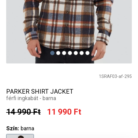
1SRAF03-af-295
PARKER SHIRT JACKET
férfi ingkabát - barna
14 990 Ft
11 990 Ft
Szín:
barna