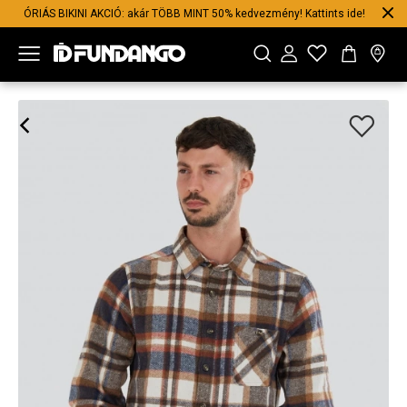
ÓRIÁS BIKINI AKCIÓ: akár TÖBB MINT 50% kedvezmény! Kattints ide!