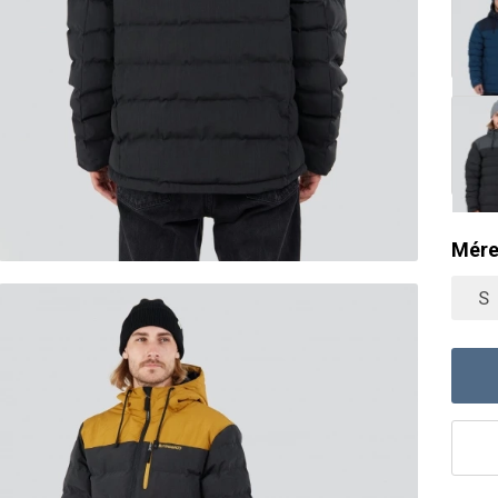
Mére
S