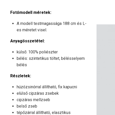
Fotómodell méretek:
A modell testmagassága 188 cm és L-
es méretet visel.
Anyagösszetétel:
külső: 100% poliészter
bélés: szintetikus töltet, bélésselyem
bélés
Részletek:
húzózsinórral állítható, fix kapucni
elülső cipzáras zsebek
cipzáras mellzseb
belső zseb
tépőzárral állítható, elasztikus