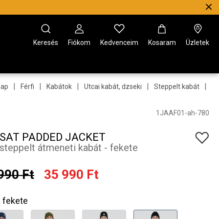
Keresés
Fiókom
Kedvenceim
Kosaram
Üzletek
|
|
|
|
|
lap
Férfi
Kabátok
Utcai kabát, dzseki
Steppelt kabát
Pa
1JAAF01-ah-780
SAT PADDED JACKET
i steppelt átmeneti kabát - fekete
990 Ft
35 990 Ft
fekete