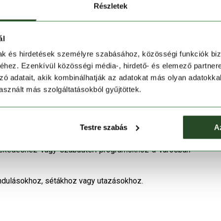
artását, így a viselő komfortérzete kedvezőtlen időben
Részletek
ipzáras mellzseb és a belső zseb bőséges helyet
ál
 húzózsinóros alsó szegély extra védelmet nyújt a szél
mak és hirdetések személyre szabásához, közösségi funkciók biz
hez. Ezenkívül közösségi média-, hirdető- és elemező partner
lónál pontos illeszkedést biztosít és megakadályozza
zó adatait, akik kombinálhatják az adatokat más olyan adatokka
sznált más szolgáltatásokból gyűjtöttek.
modern, városi karaktert kölcsönöznek a kabátnak,
Testre szabás
A
özlekedéshez vagy szabadtéri programokhoz a városban
ndulásokhoz, sétákhoz vagy utazásokhoz.