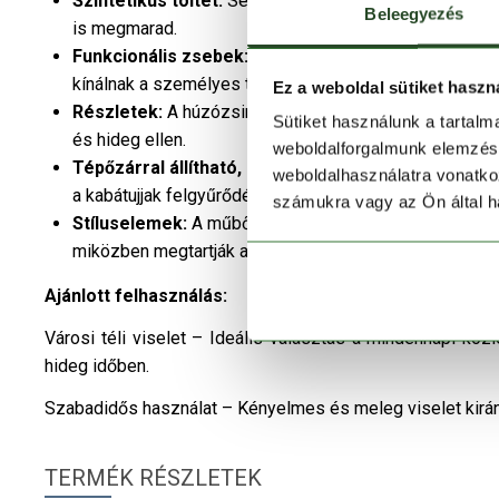
Szintetikus töltet:
Segíti a test által termelt hő megt
Beleegyezés
is megmarad.
Funkcionális zsebek:
Az elülső cipzáras zsebek, a c
kínálnak a személyes tárgyak biztonságos tárolására.
Ez a weboldal sütiket haszn
Részletek:
A húzózsinórral állítható, fix kapucni és a
Sütiket használunk a tartal
és hideg ellen.
weboldalforgalmunk elemzésé
Tépőzárral állítható, elasztikus mandzsetta:
A csuk
weboldalhasználatra vonatko
a kabátujjak felgyűrődését.
számukra vagy az Ön által ha
Stíluselemek:
A műbőr részletek és a steppelt dizájn 
miközben megtartják a funkcionalitást.
Ajánlott felhasználás:
Városi téli viselet – Ideális választás a mindennapi k
hideg időben.
Szabadidős használat – Kényelmes és meleg viselet kirá
TERMÉK RÉSZLETEK