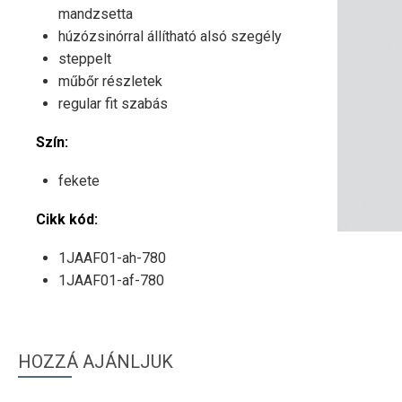
mandzsetta
húzózsinórral állítható alsó szegély
steppelt
műbőr részletek
regular fit szabás
Szín:
fekete
Cikk kód:
1JAAF01-ah-780
1JAAF01-af-780
HOZZÁ AJÁNLJUK