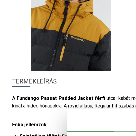
TERMÉKLEÍRÁS
A
Fundango
Passat Padded Jacket
férfi
utcai kabát m
kínál a hideg hónapokra. A rövid állású, Regular Fit szab
Főbb jellemzők: