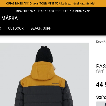
ÓRIÁS BIKINI AKCIÓ: akár TÖBB MINT 50% kedvezmény! Kattints ide!
INGYENES SZÁLLÍTÁS 15 000 FT FELETT | 1-2 MUNKANAP
MÁRKA
K
OUTDOOR
BEACH, SURF
Kezdő
PAS
férf
44 
Szín: