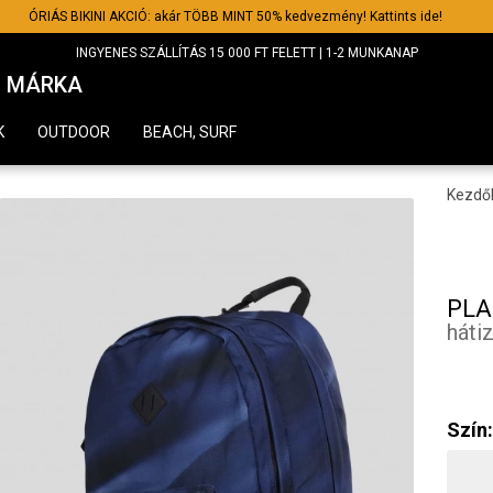
ÓRIÁS BIKINI AKCIÓ: akár TÖBB MINT 50% kedvezmény! Kattints ide!
INGYENES SZÁLLÍTÁS 15 000 FT FELETT | 1-2 MUNKANAP
MÁRKA
K
OUTDOOR
BEACH, SURF
Kezdő
PLA
háti
Szín: