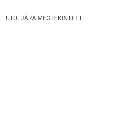
UTOLJÁRA MEGTEKINTETT
IRATKOZZ FEL HÍRLEVELÜNKRE!
WEBSHOP INFORMÁCIÓK
CSAT