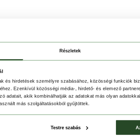
 elférnek a napi használatú eszközeid,
ptartó zsebben megbízhatóan szállíthatod
Részletek
ő rendszerező rekesz lehetővé teszik, hogy kulcsaid,
kézközelben, átláthatóan rendezetten maradjanak.
ál
lpántok ergonomikus kialakításuknak köszönhetően
mak és hirdetések személyre szabásához, közösségi funkciók biz
ényelmes viseletet biztosítanak egész nap.
hez. Ezenkívül közösségi média-, hirdető- és elemező partner
zete tartós és könnyű, míg a megerősített alsó panel
zó adatait, akik kombinálhatják az adatokat más olyan adatokka
sznált más szolgáltatásokból gyűjtöttek.
st biztosítanak.
Testre szabás
A
 napi ingázáshoz.