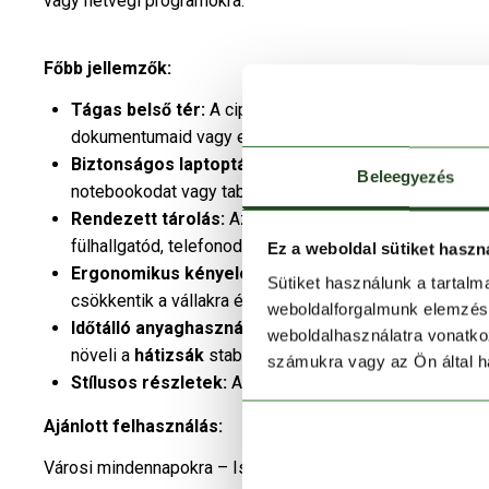
vagy hétvégi programokra.
Főbb jellemzők:
Tágas belső tér:
A cipzáras főrekeszben kényelmesen
dokumentumaid vagy egy váltás ruha.
Biztonságos laptoptárolás:
A belső, párnázott lapto
Beleegyezés
notebookodat vagy tabletjeidet.
Rendezett tárolás:
Az elülső cipzáras zseb és a bels
fülhallgatód, telefonod és egyéb kiegészítőid mindig 
Ez a weboldal sütiket haszn
Ergonomikus kényelem:
Az állítható, párnázott vál
Sütiket használunk a tartal
csökkentik a vállakra és hátra nehezedő nyomást, és k
weboldalforgalmunk elemzésé
Időtálló anyaghasználat:
Kopásálló poliészter szerke
weboldalhasználatra vonatko
növeli a
hátizsák
stabilitását és élettartamát.
számukra vagy az Ön által ha
Stílusos részletek:
A műbőr elemek divatos megjelené
Ajánlott felhasználás:
Városi mindennapokra – Iskolához, munkába járáshoz vagy