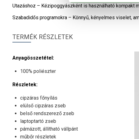
Utazáshoz – Kézipoggyászként is használható kompakt mé
Szabadidős programokra – Könnyű, kényelmes viselet, am
TERMÉK RÉSZLETEK
Anyagösszetétel:
100% poliészter
Részletek:
cipzáras főnyílás
elülső cipzáras zseb
belső rendszerező zseb
laptoptartó zseb
párnázott, állítható vállpánt
műbőr részletek