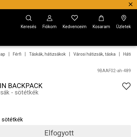
Keresés
Fiókom
Kedvenceim
Kosaram
Üzletek
|
|
|
|
lap
Férfi
Táskák, hátizsákok
Városi hátizsák, táska
Hátizs
9BAAF02-ah-489
IN BACKPACK
zsák - sötétkék
sötétkék
Elfogyott