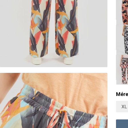
Mére
XL