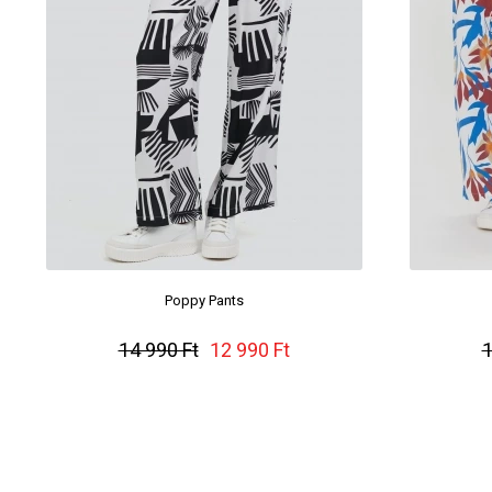
Poppy Pants
14 990 Ft
12 990 Ft
1