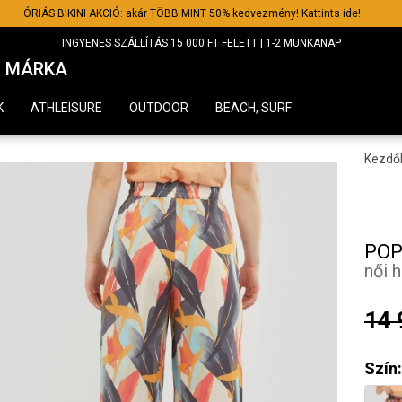
ÓRIÁS BIKINI AKCIÓ: akár TÖBB MINT 50% kedvezmény! Kattints ide!
INGYENES SZÁLLÍTÁS 15 000 FT FELETT | 1-2 MUNKANAP
MÁRKA
K
ATHLEISURE
OUTDOOR
BEACH, SURF
Kezdő
POP
női 
14 
Szín: