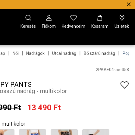
Keresés
Fiókom
Kedvenceim
Kosaram
Üzletek
|
|
|
|
|
lap
Női
Nadrágok
Utcai nadrág
Bő szárú nadrág
Poppy
2PAAE04-ae-358
PY PANTS
hosszú nadrág - multikolor
990 Ft
13 490 Ft
multikolor