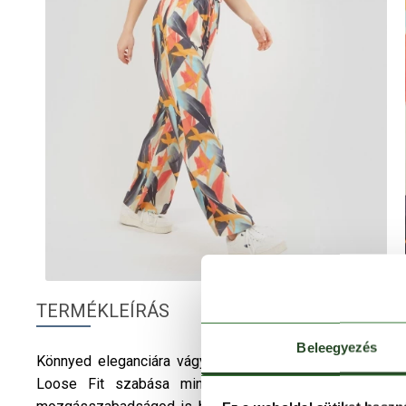
TERMÉKLEÍRÁS
Beleegyezés
Könnyed eleganciára vágysz? A
Fundango
Poppy Pan
Loose Fit szabása minden típusú alkaton hízelgően