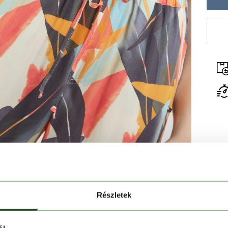
Részletek
ts
női
utcai nadrág a kedvenced lesz! Magas derekú
 mutat, és az optimális viselési komfort mellett