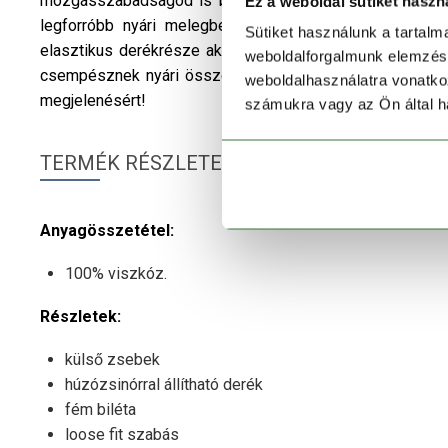
mozgásszabadságod is biztosítja. Hihetetlenül könnyű, 
Ez a weboldal sütiket haszn
legforróbb nyári melegben is, hiszen kiváló légáteresz
Sütiket használunk a tartal
elasztikus derékrésze aktív mozgás közben is a helyén t
weboldalforgalmunk elemzésé
csempésznek nyári összeállításaidba. Válaszd a
Funda
weboldalhasználatra vonatko
megjelenésért!
számukra vagy az Ön által ha
TERMÉK RÉSZLETEK
Anyagösszetétel:
100% viszkóz.
Részletek:
külső zsebek
húzózsinórral állítható derék
fém biléta
loose fit szabás