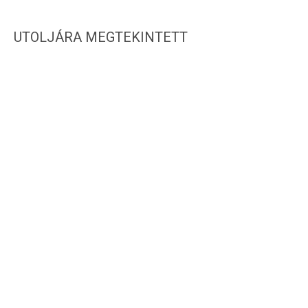
UTOLJÁRA MEGTEKINTETT
IRATKOZZ FEL HÍRLEVELÜNKRE!
WEBSHOP INFORMÁCIÓK
CSAT