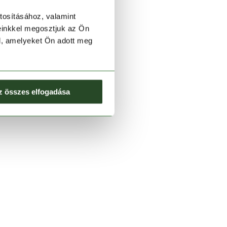
tosításához, valamint
einkkel megosztjuk az Ön
l, amelyeket Ön adott meg
z összes elfogadása