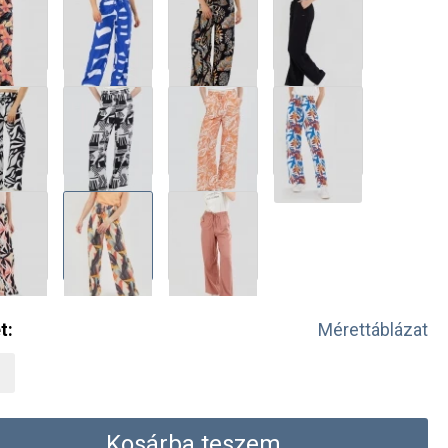
t:
Mérettáblázat
Kosárba teszem