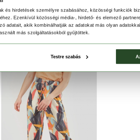
lágy esésű viszkóz anyaga kellemes viseletet nyújt a
ál
tő képességgel rendelkezik. Húzózsinórral állítható,
mak és hirdetések személyre szabásához, közösségi funkciók biz
artja a nadrágot, míg a nőies részletek lezser sikket
hez. Ezenkívül közösségi média-, hirdető- és elemező partner
ngo
Poppy Pants
női
utcai nadrágot a lélegzetelállító
zó adatait, akik kombinálhatják az adatokat más olyan adatokka
sznált más szolgáltatásokból gyűjtöttek.
Testre szabás
A