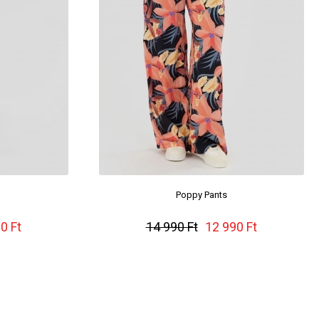
Poppy Pants
0 Ft
14 990 Ft
12 990 Ft