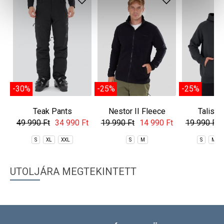
-30%
-25%
-25%
Teak Pants
Nestor II Fleece
Talis 
Jacket
Sweat
49 990 Ft
34 990 Ft
19 990 Ft
14 990 Ft
19 990 Ft
S
XL
XXL
S
M
S
M
UTOLJÁRA MEGTEKINTETT