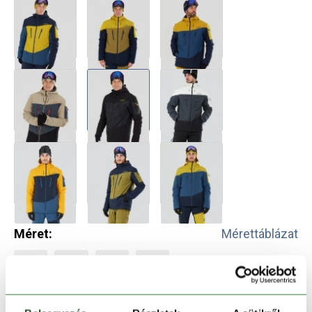
Méret:
Mérettáblázat
S
M
L
XXL