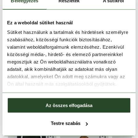
Kosárba teszem
Beleegyezés
Részletek
A sütikről
Melyik üzletben elérhető
|
Foglalás
Ez a weboldal sütiket használ
Sütiket használunk a tartalmak és hirdetések személyre
szabásához, közösségi funkciók biztosításához,
30 napos visszaküldés
valamint weboldalforgalmunk elemzéséhez. Ezenkívül
közösségi média-, hirdető- és elemező partnereinkkel
1-2 munkanapos szállítás
megosztjuk az Ön weboldalhasználatra vonatkozó
adatait, akik kombinálhatják az adatokat más olyan
adatokkal, amelyeket Ön adott meg számukra vagy az
TERMÉKLEÍRÁS
Ön által használt más szolgáltatásokból gyűjtöttek.
TERMÉK RÉSZLETEK
Az összes elfogadása
HOZZÁ AJÁNLJUK
Testre szabás