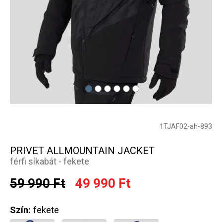
1TJAF02-ah-893
PRIVET ALLMOUNTAIN JACKET
férfi síkabát - fekete
59 990 Ft
49 990 Ft
Szín:
fekete