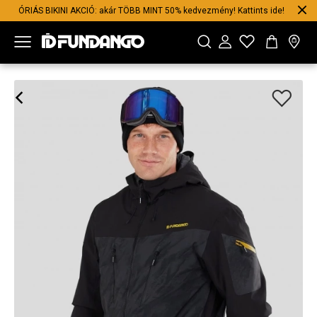
ÓRIÁS BIKINI AKCIÓ: akár TÖBB MINT 50% kedvezmény! Kattints ide!