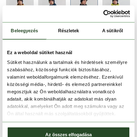
Beleegyezés
Részletek
A sütikről
Méret:
Mérettáblázat
XL
XXL
XXXL
Ez a weboldal sütiket használ
Sütiket használunk a tartalmak és hirdetések személyre
szabásához, közösségi funkciók biztosításához,
Kosárba teszem
valamint weboldalforgalmunk elemzéséhez. Ezenkívül
közösségi média-, hirdető- és elemező partnereinkkel
Melyik üzletben elérhető
|
Foglalás
megosztjuk az Ön weboldalhasználatra vonatkozó
adatait, akik kombinálhatják az adatokat más olyan
adatokkal, amelyeket Ön adott meg számukra vagy az
Ön által használt más szolgáltatásokból gyűjtöttek.
30 napos visszaküldés
1-2 munkanapos szállítás
Az összes elfogadása