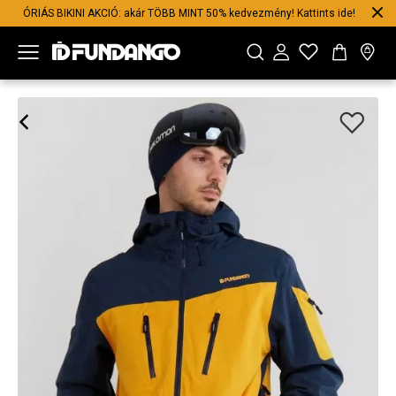
ÓRIÁS BIKINI AKCIÓ: akár TÖBB MINT 50% kedvezmény! Kattints ide!