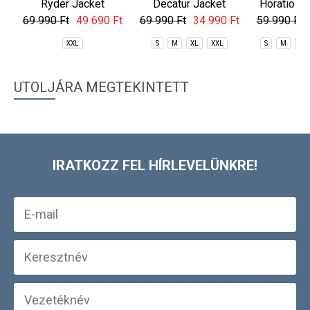
Ryder Jacket
Decatur Jacket
Horatio Al
Jac
69 990 Ft
49 690 Ft
69 990 Ft
34 990 Ft
59 990 Ft
XXL
S
M
XL
XXL
S
M
L
UTOLJÁRA MEGTEKINTETT
IRATKOZZ FEL HÍRLEVELÜNKRE!