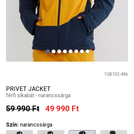
1QB102-486
PRIVET JACKET
férfi síkabát - narancssárga
59 990 Ft
49 990 Ft
Szín:
narancssárga