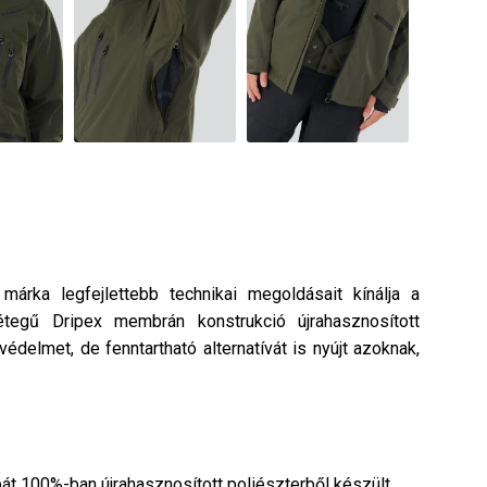
 márka legfejlettebb technikai megoldásait kínálja a
étegű Dripex membrán konstrukció újrahasznosított
delmet, de fenntartható alternatívát is nyújt azoknak,
át 100%-ban újrahasznosított poliészterből készült,