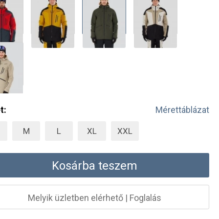
t:
Mérettáblázat
M
L
XL
XXL
Kosárba teszem
Melyik üzletben elérhető
|
Foglalás