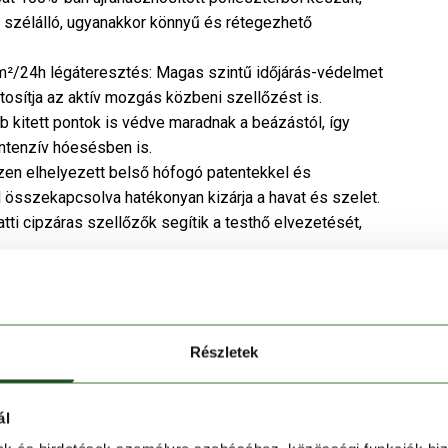
, szélálló, ugyanakkor könnyű és rétegezhető
m²/24h légáteresztés: Magas szintű időjárás-védelmet
tosítja az aktív mozgás közbeni szellőzést is.
b kitett pontok is védve maradnak a beázástól, így
ntenzív hóesésben is.
en elhelyezett belső hófogó patentekkel és
l összekapcsolva hatékonyan kizárja a havat és szelet.
atti cipzáras szellőzők segítik a testhő elvezetését,
féle belső és külső zsebet kínál – médiatartó zseb
tó zseb az ujján, belső zseb az értékeknek, valamint
kapucni sisakra is ráhúzható, így ideális síeléshez vagy
Részletek
szintén testre szabhatók a komfort és hőszigetelés
ál
lvédő és a hüvelykujj-bújtató extra védelmet nyújt a