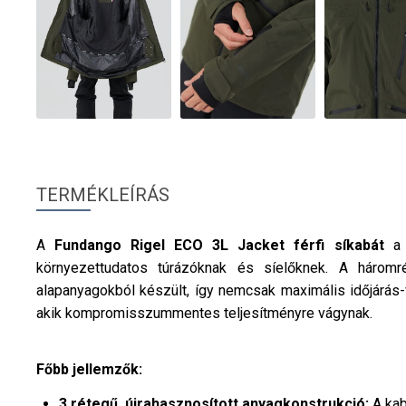
TERMÉKLEÍRÁS
A
Fundango
Rigel ECO 3L Jacket
férfi
síkabát
a
környezettudatos túrázóknak és síelőknek. A háromr
alapanyagokból készült, így nemcsak maximális időjárás-vé
akik kompromisszummentes teljesítményre vágynak.
Főbb jellemzők:
3 rétegű, újrahasznosított anyagkonstrukció:
A kab