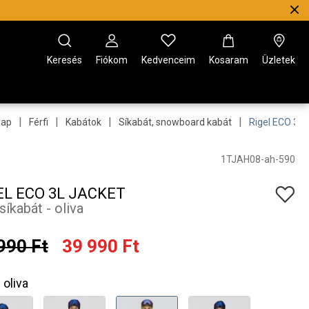
Keresés
Fiókom
Kedvenceim
Kosaram
Üzletek
|
|
|
|
lap
Férfi
Kabátok
Síkabát, snowboard kabát
Rigel ECO 3L 
1TJAH08-ah-590
EL ECO 3L JACKET
 síkabát - oliva
990 Ft
39 990 Ft
oliva