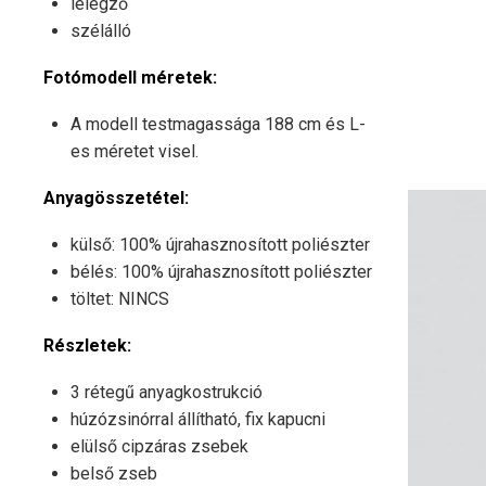
lélegző
szélálló
Fotómodell méretek:
A modell testmagassága 188 cm és L-
es méretet visel.
Anyagösszetétel:
külső: 100% újrahasznosított poliészter
bélés: 100% újrahasznosított poliészter
töltet: NINCS
Részletek:
3 rétegű anyagkostrukció
húzózsinórral állítható, fix kapucni
elülső cipzáras zsebek
belső zseb