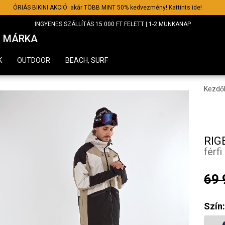
ÓRIÁS BIKINI AKCIÓ: akár TÖBB MINT 50% kedvezmény! Kattints ide!
INGYENES SZÁLLÍTÁS 15 000 FT FELETT | 1-2 MUNKANAP
MÁRKA
K
OUTDOOR
BEACH, SURF
Kezdő
RIG
férfi
69 
Szín: