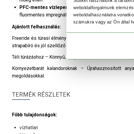
Sütiket használunk a tartal
PFC-mentes vízlepergető kezelés:
Környezetkímélő
weboldalforgalmunk elemzésé
fluormentes impregnálással.
weboldalhasználatra vonatko
számukra vagy az Ön által ha
Ajánlott felhasználás:
Freeride és túrasí élményekhez – Ideális a porhavas lejt
strapabíró és jól szellőző felszerelés létfontosságú.
Téli túrázáshoz – Könnyű, mégis robusztus konstrukciója 
Környezetbarát kalandoroknak – Újrahasznosított anya
megoldásokkal.
TERMÉK RÉSZLETEK
Főbb tulajdonságok:
vízhatlan