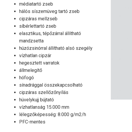
médiatartó zseb
hálós síszemüveg tartó zseb
cipzáras mellzseb
síbérlettartó zseb
elasztikus, tépőzárral állítható
mandzsetta
húzózsinórral állítható alsó szegély
vízhatlan cipzár
hegesztett varratok
állmelegítő
hófogó
sínadrággal összekapcsolható
cipzáras szellőzőnyílás
hüvelykujj bújtató
vízhatlanság 15.000 mm
lélegzőképesség: 8.000 g/m2/h
PFC-mentes