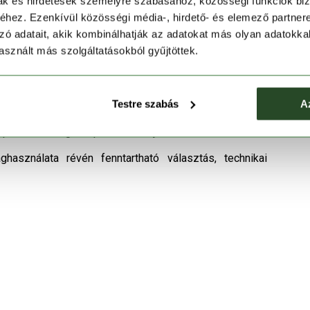
mak és hirdetések személyre szabásához, közösségi funkciók biz
 megoldás a vízhatlanság megőrzése mellett –
hez. Ezenkívül közösségi média-, hirdető- és elemező partner
zó adatait, akik kombinálhatják az adatokat más olyan adatokka
sznált más szolgáltatásokból gyűjtöttek.
ők és a hosszabb túrák szerelmeseinek, ahol a könnyű,
Testre szabás
A
optimális hideg, csapadékos időjárásban.
ghasználata révén fenntartható választás, technikai