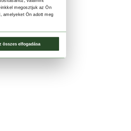
tosításához, valamint
einkkel megosztjuk az Ön
l, amelyeket Ön adott meg
z összes elfogadása