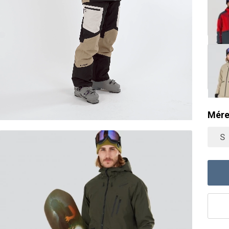
Mére
S