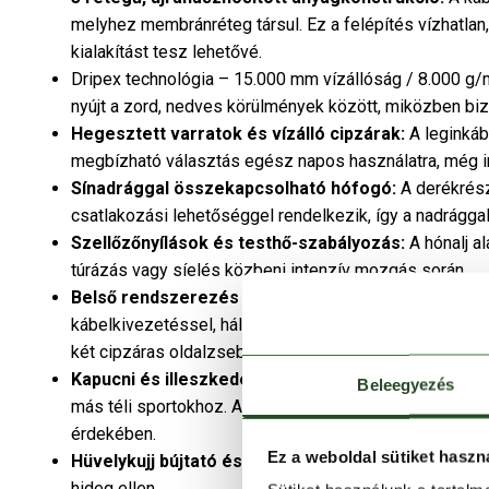
melyhez membránréteg társul. Ez a felépítés vízhatlan
kialakítást tesz lehetővé.
Dripex technológia – 15.000 mm vízállóság / 8.000 g/
nyújt a zord, nedves körülmények között, miközben biz
Hegesztett varratok és vízálló cipzárak:
A leginkáb
megbízható választás egész napos használatra, még i
Sínadrággal összekapcsolható hófogó:
A derékrész
csatlakozási lehetőséggel rendelkezik, így a nadrágga
Szellőzőnyílások és testhő-szabályozás:
A hónalj al
túrázás vagy síelés közbeni intenzív mozgás során.
Belső rendszerezés és zsebrendszer:
A kabát több
kábelkivezetéssel, hálós síszemüveg tartó, síbérlettar
két cipzáras oldalzseb és mellzseb.
Kapucni és illeszkedés:
A húzózsinórral állítható fix 
Beleegyezés
más téli sportokhoz. Az alsó szegély és mandzsetták 
érdekében.
Ez a weboldal sütiket haszn
Hüvelykujj bújtató és állmelegítő:
A polár borítású ál
hideg ellen.