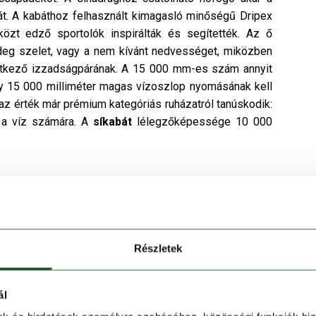
sát. A kabáthoz felhasznált kimagasló minőségű Dripex
közt edző sportolók inspirálták és segítették. Az ő
deg szelet, vagy a nem kívánt nedvességet, miközben
letkező izzadságpárának. A 15 000 mm-es szám annyit
 15 000 milliméter magas vízoszlop nyomásának kell
 az érték már prémium kategóriás ruházatról tanúskodik:
d a víz számára. A
síkabát
lélegzőképessége 10 000
Részletek
ál