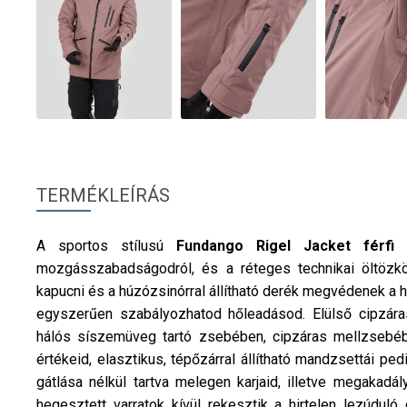
TERMÉKLEÍRÁS
A sportos stílusú
Fundango
Rigel Jacket
férfi
mozgásszabadságodról, és a réteges technikai öltözködé
kapucni és a húzózsinórral állítható derék megvédenek a h
egyszerűen szabályozhatod hőleadásod. Elülső cipzár
hálós síszemüveg tartó zsebében, cipzáras mellzsebéb
értékeid, elasztikus, tépőzárral állítható mandzsettái p
gátlása nélkül tartva melegen karjaid, illetve megakadál
hegesztett varratok kívül rekesztik a hirtelen lezúdul