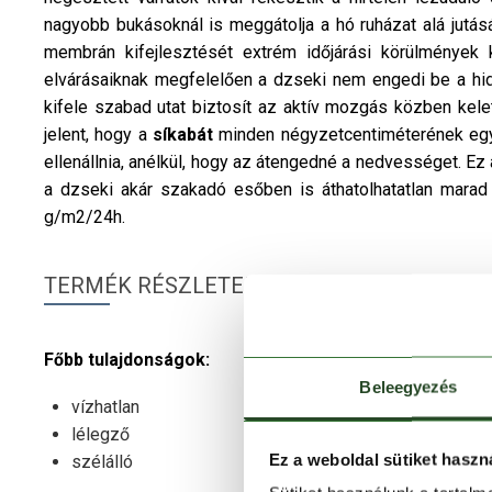
nagyobb bukásoknál is meggátolja a hó ruházat alá jutá
membrán kifejlesztését extrém időjárási körülmények 
elvárásaiknak megfelelően a dzseki nem engedi be a hi
kifele szabad utat biztosít az aktív mozgás közben ke
jelent, hogy a
síkabát
minden négyzetcentiméterének egy
ellenállnia, anélkül, hogy az átengedné a nedvességet. Ez
a dzseki akár szakadó esőben is áthatolhatatlan mara
g/m2/24h.
TERMÉK RÉSZLETEK
Főbb tulajdonságok:
Beleegyezés
vízhatlan
lélegző
Ez a weboldal sütiket haszn
szélálló