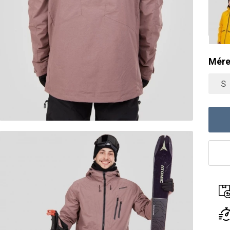
Mére
S