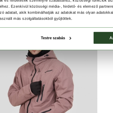
mak és hirdetések személyre szabásához, közösségi funkciók biz
hez. Ezenkívül közösségi média-, hirdető- és elemező partner
zó adatait, akik kombinálhatják az adatokat más olyan adatokka
sznált más szolgáltatásokból gyűjtöttek.
Testre szabás
A