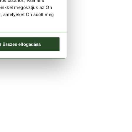
tosításához, valamint
einkkel megosztjuk az Ön
l, amelyeket Ön adott meg
z összes elfogadása