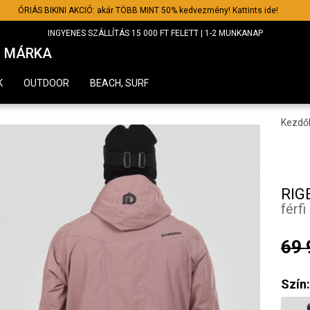
ÓRIÁS BIKINI AKCIÓ: akár TÖBB MINT 50% kedvezmény! Kattints ide!
INGYENES SZÁLLÍTÁS 15 000 FT FELETT | 1-2 MUNKANAP
MÁRKA
K
OUTDOOR
BEACH, SURF
Kezdő
RIG
férfi
69 
Szín: