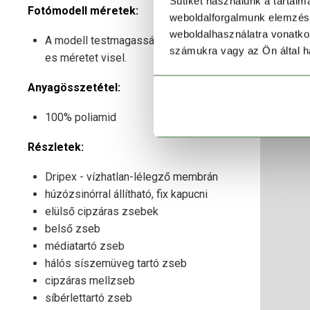
Sütiket használunk a tartal
Fotómodell méretek:
weboldalforgalmunk elemzésé
weboldalhasználatra vonatko
A modell testmagassága 181 cm és L-
számukra vagy az Ön által ha
es méretet visel.
Anyagösszetétel:
100% poliamid
Részletek:
Dripex - vízhatlan-lélegző membrán
húzózsinórral állítható, fix kapucni
elülső cipzáras zsebek
belső zseb
médiatartó zseb
hálós síszemüveg tartó zseb
cipzáras mellzseb
síbérlettartó zseb