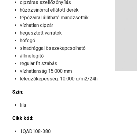
cipzáras szellőzőnyílás
húzózsinórral ellátott derék
tépőzárral állítható mandzsetták
vízhatlan cipzár
hegesztett varratok
hófogó
sínadrággal összekapcsolható
állmelegítő
regular fit szabás
vízhatlanság 15.000 mm
lélegzőképesség: 10.000 g/m2/24h
Szín:
lila
Cikk kód:
1QAD108-380