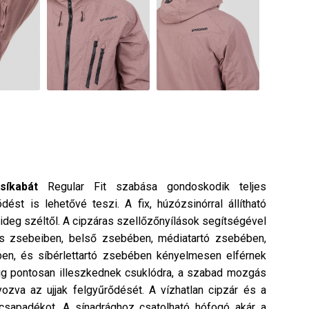
síkabát
Regular Fit szabása gondoskodik teljes
st is lehetővé teszi. A fix, húzózsinórral állítható
ideg széltől. A cipzáras szellőzőnyílások segítségével
as zsebeiben, belső zsebében, médiatartó zsebében,
en, és síbérlettartó zsebében kényelmesen elférnek
edig pontosan illeszkednek csuklódra, a szabad mozgás
yozva az ujjak felgyűrődését. A vízhatlan cipzár és a
ó csapadékot. A sínadrághoz csatolható hófogó akár a