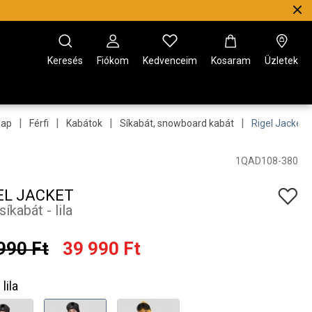
Keresés
Fiókom
Kedvenceim
Kosaram
Üzletek
|
|
|
|
lap
Férfi
Kabátok
Síkabát, snowboard kabát
Rigel Jacket
1QAD108-380
EL JACKET
 síkabát - lila
990 Ft
39 990 Ft
lila